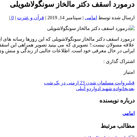
خون
درمورد اسقف دکتر مالخاز سونگولاشویلی
شمال
تهران
ارسال شده توسط
امامی
|
سپتامبر 14, 2019
|
قرآن و عترت
|
0
|
درمورد اسقف دکتر مالخاز سونگولاشویلی که این روزها رسانه های ا
علاقه مسولان نیست.? تصویری که می بینید تصویر همراهی این اسقف
ایرانی در حال معرفی خود است. اطلاعات جالبی از زندگی و منش و
اشتراک گذاری :
امتیاز
قبلی
روایت مسلمان شدن 23 ارمنی در یک شب
بعدی
خانواده شهید ادواردو آنیلی
درباره نویسنده
امامی
مطالب مرتبط