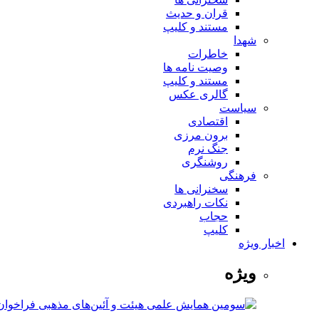
قران و حدیث
مستند و کلیپ
شهدا
خاطرات
وصیت نامه ها
مستند و کلیپ
گالری عکس
سیاست
اقتصادی
برون مرزی
جنگ نرم
روشنگری
فرهنگی
سخنرانی ها
نکات راهبردی
حجاب
کلیپ
اخبار ویژه
ویژه