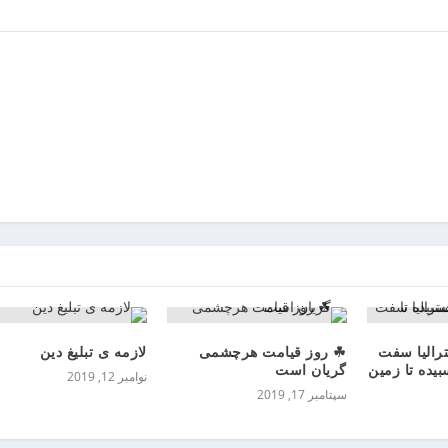
ترالیا سفت
☘ روز قيامت هرچشمى
لازمه ی تبلیغ دین
بیده تا زمین
گريان است
نوامبر 12, 2019
سپتامبر 17, 2019