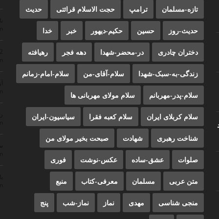
تازه-مسلمان
ترامپ
حجت الاسلام قرائتی
حدیث
ن
n
حدیث-روز
حسین
حکیم-دیهور
خبر
خدا
دختران چادری
در-محضر-شهدا
دهه فجر
رهیافته
22
n
زندگی-به-سبک-شهدا
سلام-آقای-من
سلام-امام-زمانم
آز
n
سلام-پدر-مهربانم
سلام مولای مهربانی ها
ر
سلام کربلای ایران
سلام کعبه فقرا
سیاسیون-ایران
n
شناخت رهبری
شهادت
صبحت بخیر مولای من
سم
n
صلوات
عشق-ساده
عکس-نوشت
فوری
یا
متن عربی
مسلمان
معرفی-کتاب
منبع
n
منجی شناسی
مهدی
نماز
نماز-شب
پنج