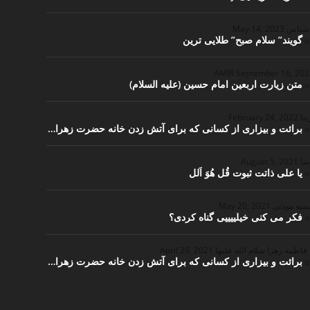
اشناس
May 14, 2023
گویند” سلام صبح” طلایی ترین
o
September 16, 20
متن زیارت اربعین امام حسین (علیه السلام)
o
یتا
February 24, 2022
برائت و بیزاری از کسانی که برای آتش زدن خانه حضرت زهرا…
o
ضا
August 5, 2021
یا علی ذاتت ثبوت قُل هُوَ اَلل
o
یه موذنی
May 20, 2021
فکر می کنی خیلییییی گناه کردی؟
o
 فاطمه زهرا سلام الله علیها
April 29, 2021
برائت و بیزاری از کسانی که برای آتش زدن خانه حضرت زهرا…
o