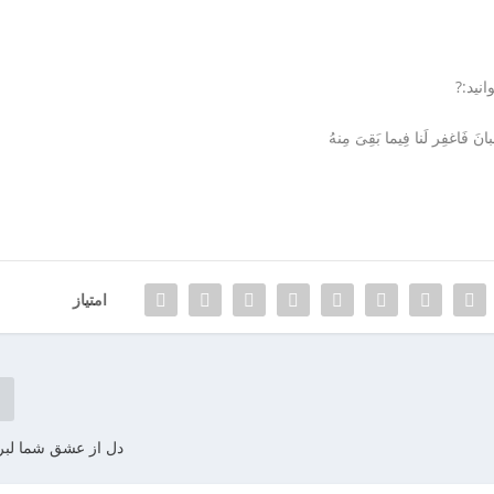
نید:?️
نَ فَاغفِر لَنا فِيما بَقِیَ مِنهُ
امتیاز
دل از عشق شما لبر