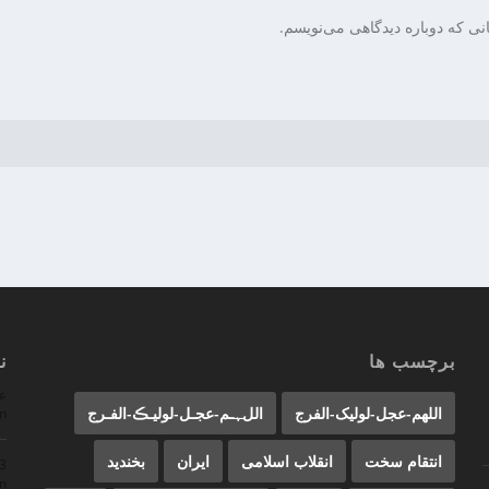
نی که دوباره دیدگاهی می‌نویسم.
برچسب ها
ن
ع
اللهم-عجل-لولیک-الفرج
اللﮩـم-عجـل-لولیـڪ-الفـرج
n
انتقام سخت
انقلاب اسلامی
ایران
بخندید
23
n