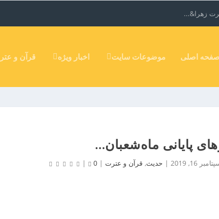
ت زهرا&...
فحه اصلی
موضوعات سایت
اخبار ویژه
قرآن و عتر
های پایانی ماه‌شعبان…
تامبر 16, 2019
|
حدیث
,
قرآن و عترت
|
0
|