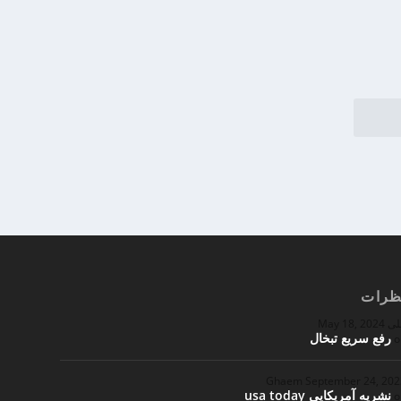
ظرات
لی
May 18, 2024
رفع سریع تبخال
o
Ghaem
September 24, 20
نشریه آمریکایی usa today
o