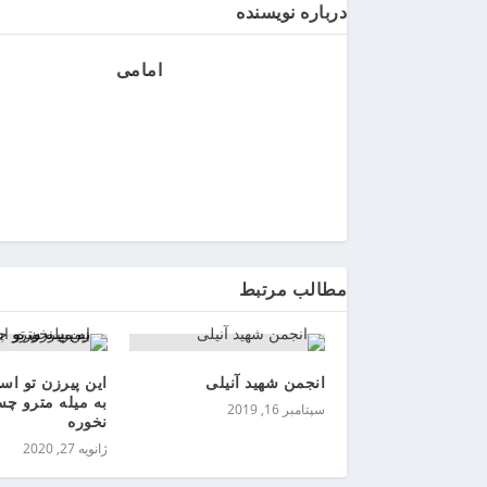
درباره نویسنده
ر
ر
و
امامی
ی
ا
ن
>
خ
ر
ی
د
مطالب مرتبط
ب
ا
ت
ر
انجمن شهید آنیلی
این پیرزن تو اس
ی
به میله مترو چس
سپتامبر 16, 2019
م
نخوره
ا
ژانویه 27, 2020
ش