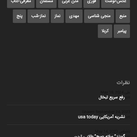
عکس-نوشت
فوری
متن عربی
مسلمان
معرفی-کتاب
منبع
منجی شناسی
مهدی
نماز
نماز-شب
پنج
پیامبر
کربلا
نظرات
علی
May 18, 2024
رفع سریع تبخال
on
Ghaem
September 24, 2023
نشریه آمریکایی usa today
on
ناشناس
May 14, 2023
گویند” سلام صبح” طلایی ترین
on