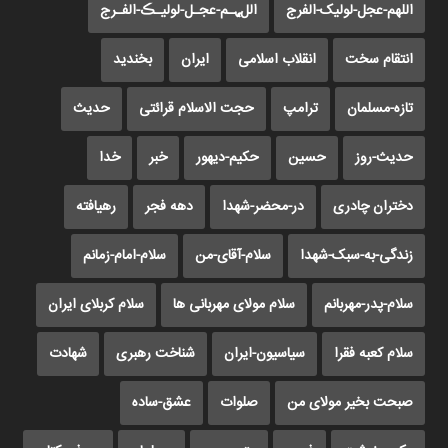
اللهم-عجل-لولیک-الفرج
اللﮩـم-عجـل-لولیـڪ-الفـرج
انتقام سخت
انقلاب اسلامی
ایران
بخندید
تازه-مسلمان
ترامپ
حجت الاسلام قرائتی
حدیث
حدیث-روز
حسین
حکیم-دیهور
خبر
خدا
دختران چادری
در-محضر-شهدا
دهه فجر
رهیافته
زندگی-به-سبک-شهدا
سلام-آقای-من
سلام-امام-زمانم
سلام-پدر-مهربانم
سلام مولای مهربانی ها
سلام کربلای ایران
سلام کعبه فقرا
سیاسیون-ایران
شناخت رهبری
شهادت
صبحت بخیر مولای من
صلوات
عشق-ساده