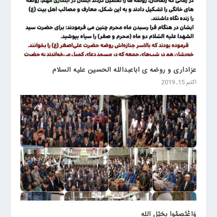
عزاداری و روضه ی اباعبدالله الحسین علیه السلام
اکتبر 15, 2019
وَاعْتَصِمُوا بِحَبْلِ اللهِ