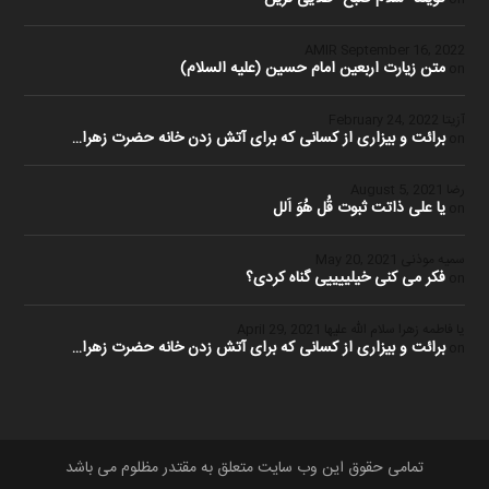
September 16, 2022
متن زیارت اربعین امام حسین (علیه السلام)
on
آزیتا
February 24, 2022
برائت و بیزاری از کسانی که برای آتش زدن خانه حضرت زهرا…
on
رضا
August 5, 2021
یا علی ذاتت ثبوت قُل هُوَ اَلل
on
سمیه موذنی
May 20, 2021
فکر می کنی خیلییییی گناه کردی؟
on
یا فاطمه زهرا سلام الله علیها
April 29, 2021
برائت و بیزاری از کسانی که برای آتش زدن خانه حضرت زهرا…
on
تمامی حقوق این وب سایت متعلق به مقتدر مظلوم می باشد