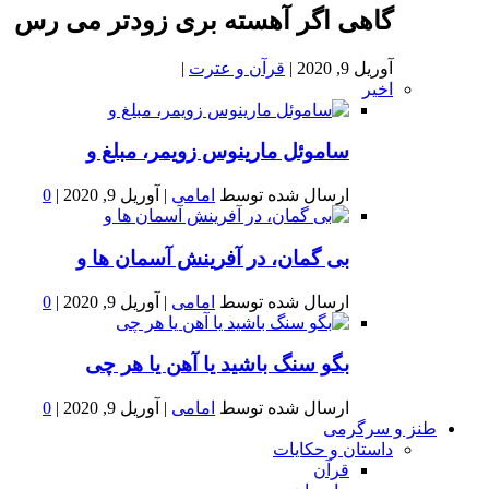
گاهی اگر آهسته بری زودتر می رس
آوریل 9, 2020
|
قرآن و عترت
|
اخیر
ساموئل مارینوس زویمر، مبلغ و
ارسال شده توسط
امامی
|
آوریل 9, 2020
|
0
بى گمان، در آفرينش آسمان ها و
ارسال شده توسط
امامی
|
آوریل 9, 2020
|
0
بگو سنگ باشید یا آهن یا هر چی
ارسال شده توسط
امامی
|
آوریل 9, 2020
|
0
طنز و سرگرمی
داستان و حکایات
قرآن