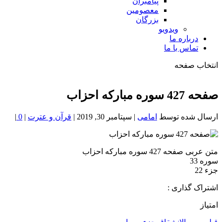
پیامبران
معصومین
بزرگان
ویدویو
درباره ما
تماس با ما
انتخاب صفحه
فصد
خون
صفحه 427 سوره مبارکه احزاب
شمال
تهران
ارسال شده توسط
امامی
|
سپتامبر 30, 2019
|
قرآن و عترت
|
0
|
متن عربی صفحه 427 سوره مبارکه احزاب
سوره 33
جزء 22
اشتراک گذاری :
امتیاز