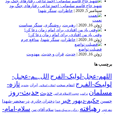
شهید حاج قاسم سلیمانی: احمد تداعی رفتارهای جنگ بود
سپتامبر 5, 2020
|
خاطرات
,
سنگر شهدا
نعمت
ژوئن 16, 2020
|
رهبریت
,
روشنگری
,
سنگر سیاست
وقتی یادِ من افتادی، برای امام زمان دعا کن!
ژوئن 16, 2020
|
خاطرات
,
سنگر شهدا
,
مدافع حرم
فضیلت تواضع
ژوئن 16, 2020
|
حدیث
,
قران و حدیث
,
مهدویت
برچسب ها
اللهم-عجل-لولیک-الفرج
اللﮩـم-عجـل-
تازه-
لولیـڪ-الفـرج
انتقام سخت
ایران
انقلاب اسلامی
بخندید
حدیث-روز
مسلمان
حدیث
ترامپ
حجت الاسلام قرائتی
خبر
حکیم-دیهور
حسین
در-محضر-شهدا
دختران چادری
خدا
رهیافته
سلام-امام-
سلام-آقای-من
دهه فجر
زندگی-به-سبک-شهدا