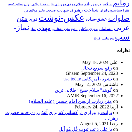
زمانم
سلام-پدر-مهربانم
سلام مولای مهربانی ها
سلام کربلای ایران
سلام کعبه
شناخت رهبری
شهادت
فقرا
سیاسیون-ایران
صبحت بخیر مولای من
عکس-نوشت
صلوات
متن
عشق-ساده
فوری
نماز-
عربی
مهدی
مسلمان
منبع
معرفی-کتاب
منجی شناسی
نماز
شب
پنج
پیامبر
کربلا
نظرات
علی
May 18, 2024
on
رفع سریع تبخال
Ghaem
September 24, 2023
on
نشریه آمریکایی usa today
ناشناس
May 14, 2023
on
گویند” سلام صبح” طلایی ترین
September 16, 2022
on
متن زیارت اربعین امام حسین (علیه السلام)
آزیتا
February 24, 2022
on
برائت و بیزاری از کسانی که برای آتش زدن خانه حضرت
زهرا…
رضا
August 5, 2021
on
یا علی ذاتت ثبوت قُل هُوَ اَلل