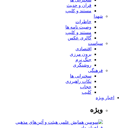
قران و حدیث
مستند و کلیپ
شهدا
خاطرات
وصیت نامه ها
مستند و کلیپ
گالری عکس
سیاست
اقتصادی
برون مرزی
جنگ نرم
روشنگری
فرهنگی
سخنرانی ها
نکات راهبردی
حجاب
کلیپ
اخبار ویژه
ویژه