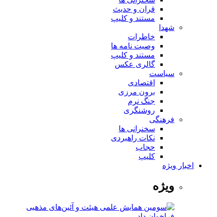
قران و حدیث
مستند و کلیپ
شهدا
خاطرات
وصیت نامه ها
مستند و کلیپ
گالری عکس
سیاست
اقتصادی
برون مرزی
جنگ نرم
روشنگری
فرهنگی
سخنرانی ها
نکات راهبردی
حجاب
کلیپ
اخبار ویژه
ویژه