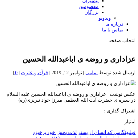
پیامبران
معصومین
بزرگان
ویدویو
درباره ما
تماس با ما
انتخاب صفحه
فصد
خون
عزاداری و روضه ی اباعبدالله الحسین
شمال
تهران
ارسال شده توسط
امامی
|
نوامبر 12, 2019
|
قرآن و عترت
|
0
|
عکس نوشت | عزاداری و روضه ی اباعبدالله الحسین علیه السلام
در سیره ی حضرت آیت الله العظمی میرزا جواد تبریزی(ره)
اشتراک گذاری :
امتیاز
قبلی
هنگامی که انسان از بستر لذت بخش خود برخیزد