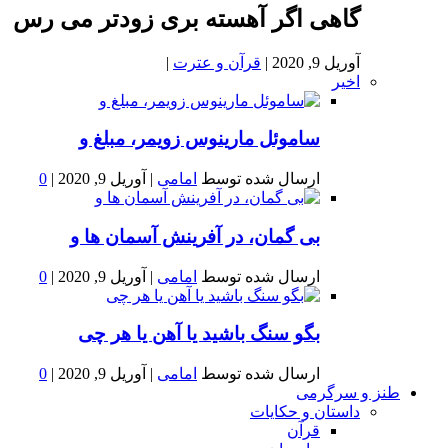
گاهی اگر آهسته بری زودتر می رس
آوریل 9, 2020
|
قرآن و عترت
|
اخیر
ساموئل مارینوس زویمر، مبلغ و
ارسال شده توسط
امامی
|
آوریل 9, 2020
|
0
بى گمان، در آفرينش آسمان ها و
ارسال شده توسط
امامی
|
آوریل 9, 2020
|
0
بگو سنگ باشید یا آهن یا هر چی
ارسال شده توسط
امامی
|
آوریل 9, 2020
|
0
طنز و سرگرمی
داستان و حکایات
قرآن