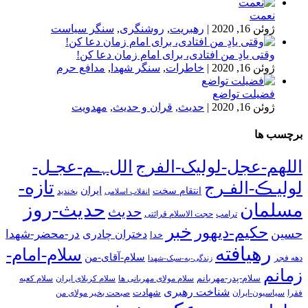
نعمت
ژوئن 16, 2020
|
رهبریت
,
روشنگری
,
سنگر سیاست
وقتی یادِ من افتادی، برای امام زمان دعا کن!
ژوئن 16, 2020
|
خاطرات
,
سنگر شهدا
,
مدافع حرم
فضیلت تواضع
ژوئن 16, 2020
|
حدیث
,
قران و حدیث
,
مهدویت
برچسب ها
اللهم-عجل-لولیک-الفرج
اللﮩـم-عجـل-
تازه-
لولیـڪ-الفـرج
انتقام سخت
ایران
انقلاب اسلامی
بخندید
حدیث-روز
مسلمان
حدیث
ترامپ
حجت الاسلام قرائتی
خبر
حکیم-دیهور
حسین
در-محضر-شهدا
دختران چادری
خدا
رهیافته
سلام-امام-
سلام-آقای-من
دهه فجر
زندگی-به-سبک-شهدا
زمانم
سلام-پدر-مهربانم
سلام مولای مهربانی ها
سلام کربلای ایران
سلام کعبه
شناخت رهبری
شهادت
فقرا
سیاسیون-ایران
صبحت بخیر مولای من