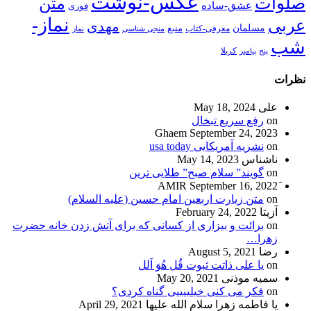
عکس-نوشت
صلوات
متن
عشق-ساده
فوری
نماز-
عربی
مهدی
مسلمان
منبع
معرفی-کتاب
منجی شناسی
نماز
شب
پنج
پیامبر
کربلا
نظرات
علی
May 18, 2024
on
رفع سریع تبخال
Ghaem
September 24, 2023
on
نشریه آمریکایی usa today
ناشناس
May 14, 2023
on
گویند” سلام صبح” طلایی ترین
September 16, 2022
on
متن زیارت اربعین امام حسین (علیه السلام)
آزیتا
February 24, 2022
on
برائت و بیزاری از کسانی که برای آتش زدن خانه حضرت
زهرا…
رضا
August 5, 2021
on
یا علی ذاتت ثبوت قُل هُوَ اَلل
سمیه موذنی
May 20, 2021
on
فکر می کنی خیلییییی گناه کردی؟
یا فاطمه زهرا سلام الله علیها
April 29, 2021