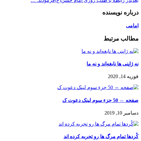
بعدی
در رابطه با طلب روزی امام حسن(ع)فرمودند: …
درباره نویسنده
امامی
مطالب مرتبط
نه ژاپنی ها نابغه‌اند و نه ما
فوریه 14, 2020
صفحه ⇔ 50 جزء سوم لینک دعوت ک
دسامبر 10, 2019
كُردها تمام مرگ ها رو تجربه کرده اند