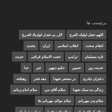
برچسب ها
اللهم-عجل-لولیک-الفرج
اللﮩـم-عجـل-لولیـڪ-الفـرج
انتقام سخت
انقلاب اسلامی
ایران
بخندید
تازه-مسلمان
ترامپ
حجت الاسلام قرائتی
حدیث
حدیث-روز
حسین
حکیم-دیهور
خبر
خدا
دختران چادری
در-محضر-شهدا
دهه فجر
رهیافته
زندگی-به-سبک-شهدا
سلام-آقای-من
سلام-امام-زمانم
سلام-پدر-مهربانم
سلام مولای مهربانی ها
سلام کربلای ایران
سلام کعبه فقرا
سیاسیون-ایران