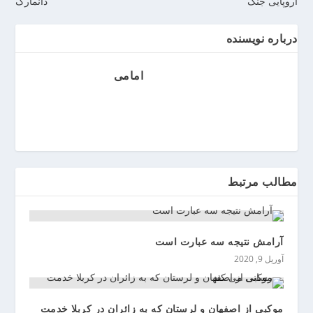
اروپایی جنگ
دانمارک
ر
ر
درباره نویسنده
و
ی
ا
امامی
ن
>
خ
ر
ی
د
مطالب مرتبط
ب
ا
ت
ر
آرامش نتیجه سه عبارت است
ی
آوریل 9, 2020
م
ا
ش
موکبی از اصفهان و لرستان که به زائران در کربلا خدمت