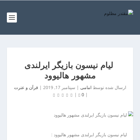
ف
ص
د
خ
و
ف
ن
ص
غ
د
ر
خ
ب
لیام نیسون بازیگر ایرلندی
و
ت
مشهور هالیوود
ن
ه
ش
ر
ارسال شده توسط
امامی
|
سپتامبر 17, 2019
|
قرآن و عترت
م
ا
|
0
|
ا
ن
ل
ب
ت
ر
ه
ز
ر
گ
ا
ر
لیام نیسون بازیگر ایرلندی مشهور هالیوود :
ن