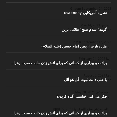
Ghaem
September 24, 2023
نشریه آمریکایی usa today
on
ناشناس
May 14, 2023
گویند” سلام صبح” طلایی ترین
on
September 16, 2022
متن زیارت اربعین امام حسین (علیه السلام)
on
آزیتا
February 24, 2022
برائت و بیزاری از کسانی که برای آتش زدن خانه حضرت زهرا…
on
رضا
August 5, 2021
یا علی ذاتت ثبوت قُل هُوَ اَلل
on
سمیه موذنی
May 20, 2021
فکر می کنی خیلییییی گناه کردی؟
on
یا فاطمه زهرا سلام الله علیها
April 29, 2021
برائت و بیزاری از کسانی که برای آتش زدن خانه حضرت زهرا…
on