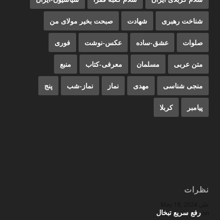
شناخت رهبری
شهادت
صبحت بخیر مولای من
صلوات
عشق-ساده
عکس-نوشت
فوری
متن عربی
مسلمان
معرفی-کتاب
منبع
منجی شناسی
مهدی
نماز
نماز-شب
پنج
پیامبر
کربلا
نظرات
علی
May 18, 2024
رفع سریع تبخال
on