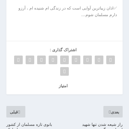
ا
ن
✅اذان زیباترین آوایی است که در زندگی ام شنیده ام ، آرزو
خ
دارم مسلمان شوم….
ش
ک
ش
و
ی
اشتراک گذاری :
ی
ت
ص
ف
ی
امتیاز
ه
آ
ب
ا
بعدی
قبلی
ب
ز
راز شیعه شدن تنها شهید
بانوی تازه مسلمان از کشور
ا