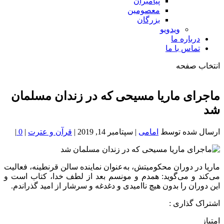
پیامبران
معصومین
بزرگان
ویدویو
درباره ما
تماس با ما
انتخاب صفحه
فصد
خون
ماجرای ماریا مسیحی که در زندان مسلمان
شمال
شد
تهران
ارسال شده توسط
امامی
|
سپتامبر 14, 2019
|
قرآن و عترت
|
0
|
ماریا در دوران محکومیتش، به‌عنوان نماینده سالن قرنطینه، فعالیت
می‌کند و می‌گوید: همدم و مونسم بعد از لطف خدا، کتاب است و
این دوران را بدون هیچ ناامیدی و دغدغه و سرشار از امید گذراندم.
اشتراک گذاری :
امتیاز