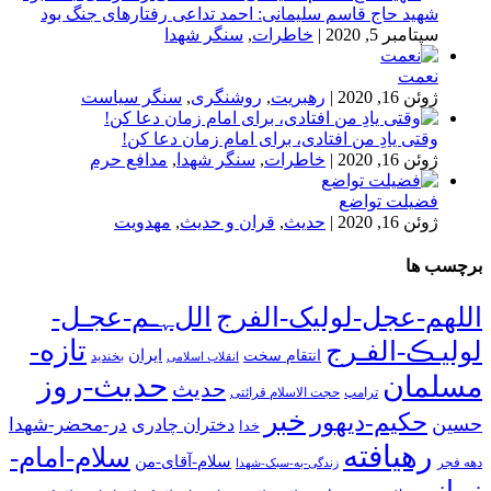
شهید حاج قاسم سلیمانی: احمد تداعی رفتارهای جنگ بود
سپتامبر 5, 2020
|
خاطرات
,
سنگر شهدا
نعمت
ژوئن 16, 2020
|
رهبریت
,
روشنگری
,
سنگر سیاست
وقتی یادِ من افتادی، برای امام زمان دعا کن!
ژوئن 16, 2020
|
خاطرات
,
سنگر شهدا
,
مدافع حرم
فضیلت تواضع
ژوئن 16, 2020
|
حدیث
,
قران و حدیث
,
مهدویت
برچسب ها
اللهم-عجل-لولیک-الفرج
اللﮩـم-عجـل-
تازه-
لولیـڪ-الفـرج
انتقام سخت
ایران
انقلاب اسلامی
بخندید
حدیث-روز
مسلمان
حدیث
ترامپ
حجت الاسلام قرائتی
خبر
حکیم-دیهور
حسین
در-محضر-شهدا
دختران چادری
خدا
رهیافته
سلام-امام-
سلام-آقای-من
دهه فجر
زندگی-به-سبک-شهدا
زمانم