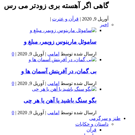
گاهی اگر آهسته بری زودتر می رس
آوریل 9, 2020
|
قرآن و عترت
|
اخیر
ساموئل مارینوس زویمر، مبلغ و
ارسال شده توسط
امامی
|
آوریل 9, 2020
|
0
بى گمان، در آفرينش آسمان ها و
ارسال شده توسط
امامی
|
آوریل 9, 2020
|
0
بگو سنگ باشید یا آهن یا هر چی
ارسال شده توسط
امامی
|
آوریل 9, 2020
|
0
طنز و سرگرمی
داستان و حکایات
قرآن