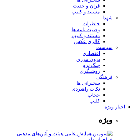
قران و حدیث
مستند و کلیپ
شهدا
خاطرات
وصیت نامه ها
مستند و کلیپ
گالری عکس
سیاست
اقتصادی
برون مرزی
جنگ نرم
روشنگری
فرهنگی
سخنرانی ها
نکات راهبردی
حجاب
کلیپ
اخبار ویژه
ویژه