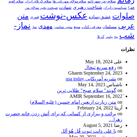
سلام-پدر-مهربانم
سلام مولای مهربانی ها
سلام کربلای ایران
سلام کعبه
شناخت رهبری
شهادت
فقرا
سیاسیون-ایران
صبحت بخیر مولای من
عکس-نوشت
صلوات
متن
عشق-ساده
فوری
نماز-
عربی
مهدی
مسلمان
منبع
معرفی-کتاب
منجی شناسی
نماز
شب
پنج
پیامبر
کربلا
نظرات
علی
May 18, 2024
on
رفع سریع تبخال
Ghaem
September 24, 2023
on
نشریه آمریکایی usa today
ناشناس
May 14, 2023
on
گویند” سلام صبح” طلایی ترین
September 16, 2022
on
متن زیارت اربعین امام حسین (علیه السلام)
آزیتا
February 24, 2022
on
برائت و بیزاری از کسانی که برای آتش زدن خانه حضرت
زهرا…
رضا
August 5, 2021
on
یا علی ذاتت ثبوت قُل هُوَ اَلل
سمیه موذنی
May 20, 2021