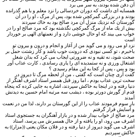
آن دفن شده بودند، به سر مى برد
همسایه اى داشت كه دوران خردسالى را نزد معلم و با هم گذرانده
بودند و در بزرگى گمركچى شده بود، پس از مرگ ، او را در آن
گورستان كه نزدیك منزل آن مرد صالح بود به خاك سپردند
بیش از یك ماه از مرگ گمركچى نگذشته بود كه مرد صالح او را در
خواب مى بیند كه او حال خوشى دارد و از نعمتهاى الهى بر خوردار
است
نزد او مى رود و مى گوید من از آغاز و انجام و درون و بیرون تو
باخبرم ، تو كسى نبودى كه درونت خوب باشد و كار زشتت حمل بر
صحت شود، نه تقیه و نه ضرورتى ایجاب مى كرد كه بدان شغل
اشتغال ورزى و نه ستمدیده اى را یارى رساندى ، كارت عذاب آور
بود و بس ، پس از كجا به این مقام رسیدى ؟
گفت آرى چنان است كه گفتى ، من از لحظه مرگ تا دیروز در
سخت ترین عذاب بودم ، اما روز قبل همسر استاد اشرف آهنگر از
دنیا رفته و در اینجا به خاكش سپردند، اشاره به جایى كرده كه پنجاه
قدم از گورش دورتر بوده ، دیشب سه مرتبه امام حسین به دیدنش
آمدند
بار سوم فرمودند عذاب را از این گورستان بر دارند، لذا من در نعمت
و آسایش قرار گرفتم
مرد صالح از خواب بیدار شده و در بازار آهنگران به جستجوى استاد
اشرف مى رود، او را یافته و از حال همسرش مى پرسد، استاد
اشرف مى گوید دیروز از دنیا رفته و در فلان مكان یعنى ((مزار)) به
خاكش سپردیم