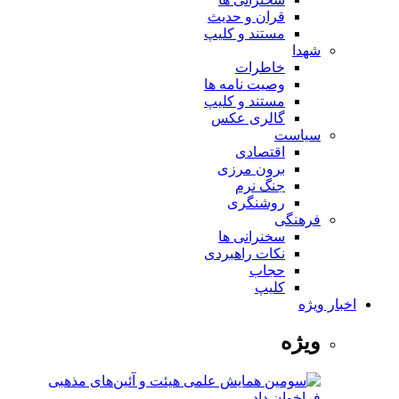
قران و حدیث
مستند و کلیپ
شهدا
خاطرات
وصیت نامه ها
مستند و کلیپ
گالری عکس
سیاست
اقتصادی
برون مرزی
جنگ نرم
روشنگری
فرهنگی
سخنرانی ها
نکات راهبردی
حجاب
کلیپ
اخبار ویژه
ویژه