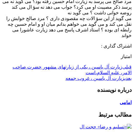
مرد صالح مى پرسد به زیارت امام حسین رفته بود؟ مى گوید نه مى
پرسد ذكر مصیبت او مى كرد؟ جواب مى دهد نه سؤ ال مى كند
روضه خوانى داشت ؟ مى گوید نه
مى گوید از این سؤ الات چه مقصودى دارى ؟ مرد صالح خوابش را
نقل مى كند و مى گوید مى خواهم بدانم میان او و امام حسین چه
رابطه اى بوده ؟ استاد اشرف پاسخ مى دهد زیارت عاشورا مى
خواند
اشتراک گذاری :
امتیاز
قبلی
ﺯﯾﺎﺭﺕ ﺁﻝ ﯾﺎﺳﯿﻦ ، ﯾﮑﯽ ﺍﺯ ﺯﯾﺎﺭﺗﻬﺎﯼ ﻣﺸﻬﻮﺭ ﺣﻀﺮﺕ ﺻﺎﺣﺐ
ﺍﻻﻣﺮ، ﻋﻠﯿﻪ ﺍﻟﺴﻼﻡ،ﺍﺳﺖ
بعدی
زیارت آل یاسین ، غروب جمعه
درباره نویسنده
امامی
مطالب مرتبط