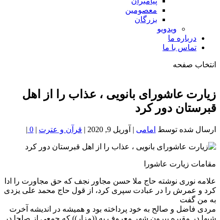
پیامبران
معصومین
بزرگان
ویدویو
درباره ما
تماس با ما
انتخاب صفحه
فصد
خون
زیارت عاشوراى بانویى ، عذاب را از اهل
شمال
قبرستان دور كرد
تهران
ارسال شده توسط
امامی
|
آوریل 9, 2020
|
قرآن و عترت
|
0
|
مقامات زیارت عاشورا ️
علامه نورى نوشته حاج ملا حسن مجاور نجف كه حق مجاورت را ادا
كرد و عمرش را در عبادت سپرى كرد، از قول حاج محمد على یزدى
به من گفت
مردى فاضل و صالح به خود پرداخته بود و همیشه در اندیشه آخرت
شبها در مقبره بیرون شهر معروف به ((مزار)) كه جمعى از صلحا در