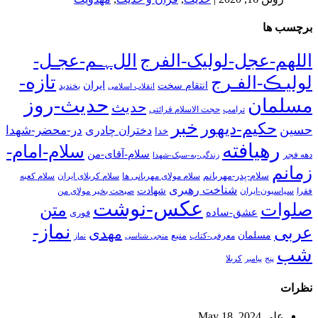
برچسب ها
اللهم-عجل-لولیک-الفرج
اللﮩـم-عجـل-
تازه-
لولیـڪ-الفـرج
انتقام سخت
ایران
انقلاب اسلامی
بخندید
حدیث-روز
مسلمان
حدیث
ترامپ
حجت الاسلام قرائتی
خبر
حکیم-دیهور
حسین
در-محضر-شهدا
دختران چادری
خدا
رهیافته
سلام-امام-
سلام-آقای-من
دهه فجر
زندگی-به-سبک-شهدا
زمانم
سلام-پدر-مهربانم
سلام مولای مهربانی ها
سلام کربلای ایران
سلام کعبه
شناخت رهبری
شهادت
فقرا
سیاسیون-ایران
صبحت بخیر مولای من
عکس-نوشت
صلوات
متن
عشق-ساده
فوری
نماز-
عربی
مهدی
مسلمان
منبع
معرفی-کتاب
منجی شناسی
نماز
شب
پنج
پیامبر
کربلا
نظرات
علی
May 18, 2024