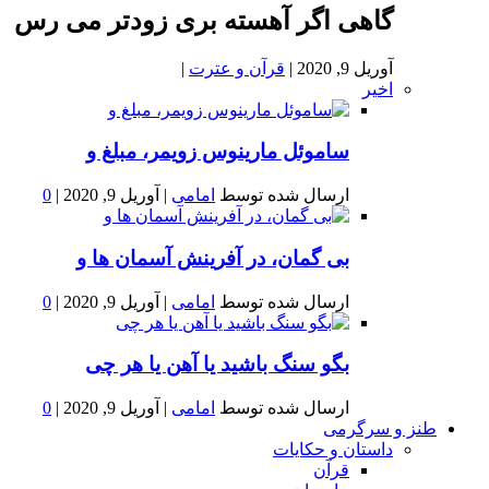
گاهی اگر آهسته بری زودتر می رس
آوریل 9, 2020
|
قرآن و عترت
|
اخیر
ساموئل مارینوس زویمر، مبلغ و
ارسال شده توسط
امامی
|
آوریل 9, 2020
|
0
بى گمان، در آفرينش آسمان ها و
ارسال شده توسط
امامی
|
آوریل 9, 2020
|
0
بگو سنگ باشید یا آهن یا هر چی
ارسال شده توسط
امامی
|
آوریل 9, 2020
|
0
طنز و سرگرمی
داستان و حکایات
قرآن