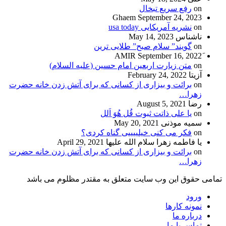
on
رفع سریع تبخال
Ghaem
September 24, 2023
on
نشریه آمریکایی usa today
ناشناس
May 14, 2023
on
گویند” سلام صبح” طلایی ترین
September 16, 2022
on
متن زیارت اربعین امام حسین (علیه السلام)
آزیتا
February 24, 2022
on
برائت و بیزاری از کسانی که برای آتش زدن خانه حضرت
زهرا…
رضا
August 5, 2021
on
یا علی ذاتت ثبوت قُل هُوَ اَلل
سمیه موذنی
May 20, 2021
on
فکر می کنی خیلییییی گناه کردی؟
یا فاطمه زهرا سلام الله علیها
April 29, 2021
on
برائت و بیزاری از کسانی که برای آتش زدن خانه حضرت
زهرا…
تمامی حقوق این وب سایت متعلق به مقتدر مظلوم می باشد
ورود
نمونه کارها
درباره ما
تماس با ما