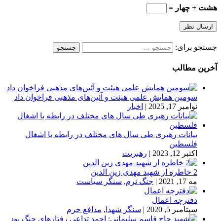
هشت + چهار =
جستجو برای:
آخرین مطالب
سومین همایش علمی هیئت و آئین‌های مذهبی فراخوان داد
نوامبر 17, 2025
|
اخبار
بیانات رهبری طی سال های مختلف در رابطه با اشغال
فلسطین
اکتبر 12, 2023
|
رهبریت
2 خاطره از شهید مهدی زین الدین
مه 17, 2021
|
جنگ نرم
,
سنگر سیاست
دفترچه اعمال
سپتامبر 5, 2020
|
سنگر شهدا
,
مدافع حرم