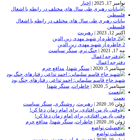
نوامبر 17, 2025
|
اخبار
بیانات رهبری طی سال های مختلف در رابطه با اشغال
فلسطین
اکتبر 12, 2023
|
رهبریت
2 خاطره از شهید مهدی زین الدین
مه 17, 2021
|
جنگ نرم
,
سنگر سیاست
دفترچه اعمال
سپتامبر 5, 2020
|
سنگر شهدا
,
مدافع حرم
شهید حاج قاسم سلیمانی: احمد تداعی رفتارهای جنگ بود
سپتامبر 5, 2020
|
خاطرات
,
سنگر شهدا
نعمت
ژوئن 16, 2020
|
رهبریت
,
روشنگری
,
سنگر سیاست
وقتی یادِ من افتادی، برای امام زمان دعا کن!
ژوئن 16, 2020
|
خاطرات
,
سنگر شهدا
,
مدافع حرم
فضیلت تواضع
ژوئن 16, 2020
|
حدیث
,
قران و حدیث
,
مهدویت