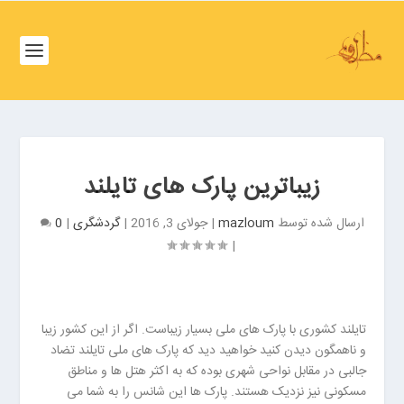
ف
ص
د
خ
و
ف
ن
ص
غ
د
ر
خ
ب
زیباترین پارک های تایلند
و
ت
ن
ه
ارسال شده توسط
mazloum
|
جولای 3, 2016
|
گردشگری
|
0
ش
ر
|
م
ا
ا
ن
ل
ب
ت
ر
تایلند کشوری با پارک های ملی بسیار زیباست. اگر از این کشور زیبا
ه
ز
و ناهمگون دیدن کنید خواهید دید که پارک های ملی تایلند تضاد
ر
گ
جالبی در مقابل نواحی شهری بوده که به اکثر هتل ها و مناطق
ا
ر
مسکونی نیز نزدیک هستند. پارک ها این شانس را به شما می
ن