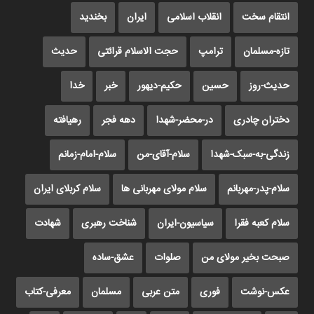
انتقام سخت
انقلاب اسلامی
ایران
بخندید
تازه-مسلمان
ترامپ
حجت الاسلام قرائتی
حدیث
حدیث-روز
حسین
حکیم-دیهور
خبر
خدا
دختران چادری
در-محضر-شهدا
دهه فجر
رهیافته
زندگی-به-سبک-شهدا
سلام-آقای-من
سلام-امام-زمانم
سلام-پدر-مهربانم
سلام مولای مهربانی ها
سلام کربلای ایران
سلام کعبه فقرا
سیاسیون-ایران
شناخت رهبری
شهادت
صبحت بخیر مولای من
صلوات
عشق-ساده
عکس-نوشت
فوری
متن عربی
مسلمان
معرفی-کتاب