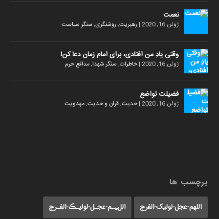
نعمت
ژوئن 16, 2020
|
رهبریت
,
روشنگری
,
سنگر سیاست
وقتی یادِ من افتادی، برای امام زمان دعا کن!
ژوئن 16, 2020
|
خاطرات
,
سنگر شهدا
,
مدافع حرم
فضیلت تواضع
ژوئن 16, 2020
|
حدیث
,
قران و حدیث
,
مهدویت
برچسب ها
اللهم-عجل-لولیک-الفرج
اللﮩـم-عجـل-لولیـڪ-الفـرج