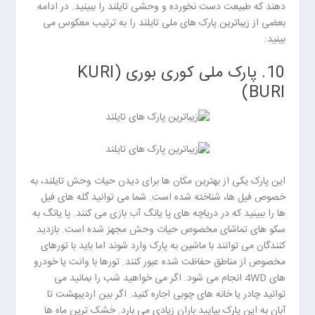
ا
دهند که طبیعت دست نخورده و وحشی تایلند را ببینید. در ادامه
ن
بعضی از زیباترین پارک های ملی تایلند را به ترتیب معکوس می
خ
بینید:
ش
ک
10. پارک ملی کوری بوری (KURI
ش
BURI)
و
ی
ی
ت
ص
ف
این پارک یکی از بهترین مکان ها برای دیدن حیات وحش تایلند، به
ی
خصوص فیل ها، شناخته شده است. شما می توانید گله های فیل
ه
ها را ببینید که در دریاچه های پا یانگ آب بازی می کنند. پا یانگ به
آ
سکو های تماشای مخصوص حیات وحش مجهز شده است. بازدید
ب
کنندگان می توانند با ماشین به پارک وارد شوند اما باید با تورهای
ا
مخصوص از مناطق حفاظت شده عبور کنند. تورها با وانت یا خودرو
ب
های 4WD انجام می شود. اگر می خواهید شب را بمانید می
ز
توانید چادر یا خانه های چوبی اجاره کنید. اگر بین اردیبهشت تا
ا
آبان به این پارک بیایید باران زیادی می بارد. خشک ترین ماه ها