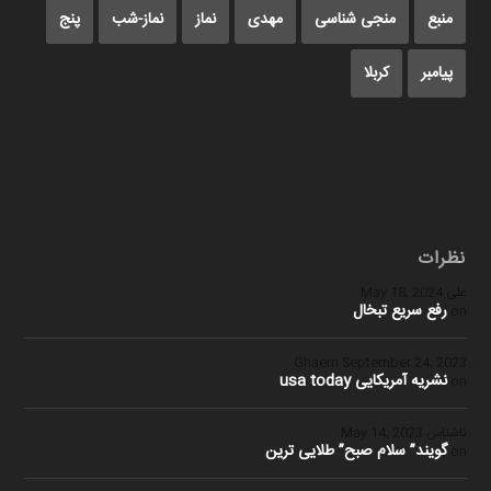
منبع
منجی شناسی
مهدی
نماز
نماز-شب
پنج
پیامبر
کربلا
نظرات
علی
May 18, 2024
رفع سریع تبخال
on
Ghaem
September 24, 2023
نشریه آمریکایی usa today
on
ناشناس
May 14, 2023
گویند” سلام صبح” طلایی ترین
on