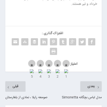
ر
خرداد و تیر هستند.
ر
و
ی
ا
ن
اشتراک گذاری :
>
خ
ر
ی
د
ب
امتیاز
ا
ت
ر
ی
بعدی
قبلی
م
ا
مدل لباس بچگانه Simonetta
صومعه رایلا ، نمادی از بلغارستان
ش