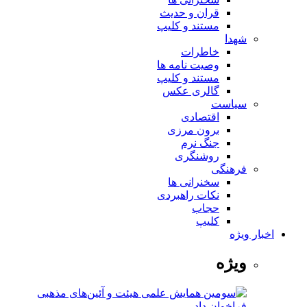
قران و حدیث
مستند و کلیپ
شهدا
خاطرات
وصیت نامه ها
مستند و کلیپ
گالری عکس
سیاست
اقتصادی
برون مرزی
جنگ نرم
روشنگری
فرهنگی
سخنرانی ها
نکات راهبردی
حجاب
کلیپ
اخبار ویژه
ویژه