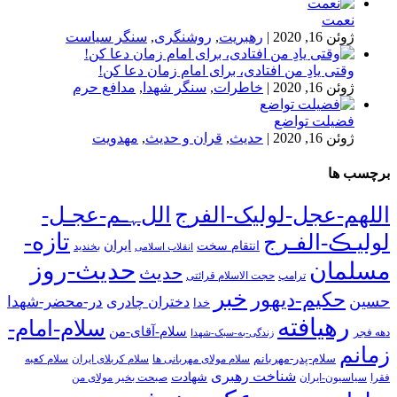
نعمت
ژوئن 16, 2020
|
رهبریت
,
روشنگری
,
سنگر سیاست
وقتی یادِ من افتادی، برای امام زمان دعا کن!
ژوئن 16, 2020
|
خاطرات
,
سنگر شهدا
,
مدافع حرم
فضیلت تواضع
ژوئن 16, 2020
|
حدیث
,
قران و حدیث
,
مهدویت
برچسب ها
اللهم-عجل-لولیک-الفرج
اللﮩـم-عجـل-
تازه-
لولیـڪ-الفـرج
انتقام سخت
ایران
انقلاب اسلامی
بخندید
حدیث-روز
مسلمان
حدیث
ترامپ
حجت الاسلام قرائتی
خبر
حکیم-دیهور
حسین
در-محضر-شهدا
دختران چادری
خدا
رهیافته
سلام-امام-
سلام-آقای-من
دهه فجر
زندگی-به-سبک-شهدا
زمانم
سلام-پدر-مهربانم
سلام مولای مهربانی ها
سلام کربلای ایران
سلام کعبه
شناخت رهبری
شهادت
فقرا
سیاسیون-ایران
صبحت بخیر مولای من