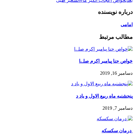
بعدی
خواص اعجاب انگیز ماءالشعیر طبی
درباره نویسنده
امامی
مطالب مرتبط
خواص حنا پیامبر اکرم صلےا
دسامبر 16, 2019
پنجشنبه ماه ربیع الاول و ياد د
دسامبر 7, 2019
‍ درمان سکسکه