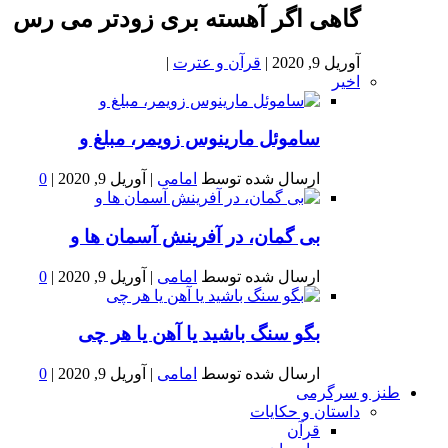
گاهی اگر آهسته بری زودتر می رس
آوریل 9, 2020
|
قرآن و عترت
|
اخیر
ساموئل مارینوس زویمر، مبلغ و
ارسال شده توسط
امامی
|
آوریل 9, 2020
|
0
بى گمان، در آفرينش آسمان ها و
ارسال شده توسط
امامی
|
آوریل 9, 2020
|
0
بگو سنگ باشید یا آهن یا هر چی
ارسال شده توسط
امامی
|
آوریل 9, 2020
|
0
طنز و سرگرمی
داستان و حکایات
قرآن