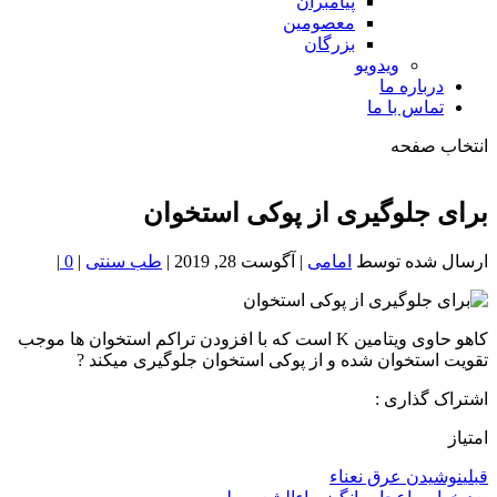
پیامبران
معصومین
بزرگان
ویدویو
درباره ما
تماس با ما
انتخاب صفحه
فصد
خون
برای جلوگیری از پوکی استخوان
شمال
تهران
ارسال شده توسط
امامی
|
آگوست 28, 2019
|
طب سنتی
|
0
|
کاهو حاوی ویتامین K است که با افزودن تراکم استخوان ها موجب
تقویت استخوان شده و از پوکی استخوان جلوگیری میکند ?
اشتراک گذاری :
امتیاز
قبلی
نوشیدن عرق نعناء