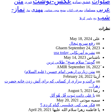
عکس-نوشت
صلوات
متن
عشق-ساده
فوری
نماز-
عربی
مهدی
مسلمان
منبع
معرفی-کتاب
منجی شناسی
نماز
شب
پنج
پیامبر
کربلا
نظرات
علی
May 18, 2024
on
رفع سریع تبخال
Ghaem
September 24, 2023
on
نشریه آمریکایی usa today
ناشناس
May 14, 2023
on
گویند” سلام صبح” طلایی ترین
September 16, 2022
on
متن زیارت اربعین امام حسین (علیه السلام)
آزیتا
February 24, 2022
on
برائت و بیزاری از کسانی که برای آتش زدن خانه حضرت
زهرا…
رضا
August 5, 2021
on
یا علی ذاتت ثبوت قُل هُوَ اَلل
سمیه موذنی
May 20, 2021
on
فکر می کنی خیلییییی گناه کردی؟
یا فاطمه زهرا سلام الله علیها
April 29, 2021