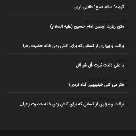
ناشناس
May 14, 2023
گویند” سلام صبح” طلایی ترین
on
September 16, 2022
متن زیارت اربعین امام حسین (علیه السلام)
on
آزیتا
February 24, 2022
برائت و بیزاری از کسانی که برای آتش زدن خانه حضرت زهرا…
on
رضا
August 5, 2021
یا علی ذاتت ثبوت قُل هُوَ اَلل
on
سمیه موذنی
May 20, 2021
فکر می کنی خیلییییی گناه کردی؟
on
یا فاطمه زهرا سلام الله علیها
April 29, 2021
برائت و بیزاری از کسانی که برای آتش زدن خانه حضرت زهرا…
on