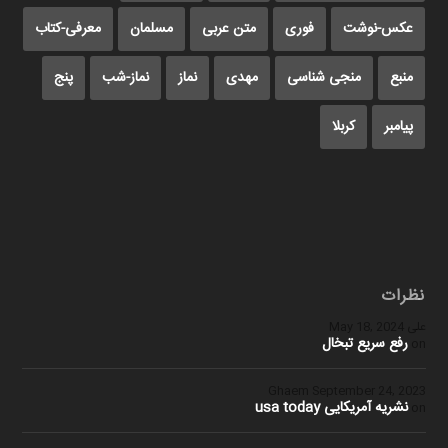
عکس-نوشت
فوری
متن عربی
مسلمان
معرفی-کتاب
منبع
منجی شناسی
مهدی
نماز
نماز-شب
پنج
پیامبر
کربلا
نظرات
علی
May 18, 2024
رفع سریع تبخال
on
Ghaem
September 24, 2023
نشریه آمریکایی usa today
on