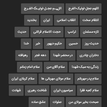
اللهم-عجل-لولیک-الفرج
اللﮩـم-عجـل-لولیـڪ-الفـرج
انتقام سخت
انقلاب اسلامی
ایران
بخندید
تازه-مسلمان
ترامپ
حجت الاسلام قرائتی
حدیث
حدیث-روز
حسین
حکیم-دیهور
خبر
خدا
دختران چادری
در-محضر-شهدا
دهه فجر
رهیافته
زندگی-به-سبک-شهدا
سلام-آقای-من
سلام-امام-زمانم
سلام-پدر-مهربانم
سلام مولای مهربانی ها
سلام کربلای ایران
سلام کعبه فقرا
سیاسیون-ایران
شناخت رهبری
شهادت
صبحت بخیر مولای من
صلوات
عشق-ساده