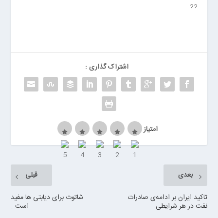
ر
??
ر
و
ی
ا
ن
اشتراک گذاری :
>
خ
ر
ی
د
ب
امتیاز
ا
ت
ر
ی
بعدی
قبلی
م
ا
تاکید ایران بر ادامه‌ی صادرات
شاتوت برای دیابتی ها مفید
نفت در هر شرایطی
است…
ش