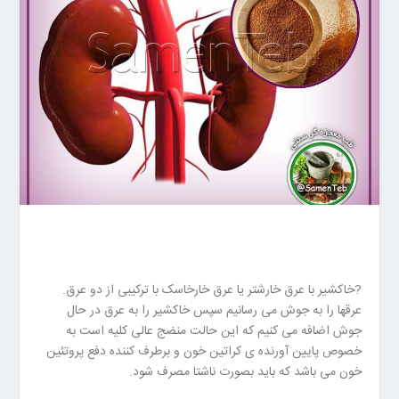
ا
ن
خ
ش
ک
ش
و
ی
ی
ت
ص
ف
ی
ه
آ
?خاکشیر با عرق خارشتر یا عرق خارخاسک با ترکیبی از دو عرق.
ب
عرقها را به جوش می رسانیم سپس خاکشیر را به عرق در حال
ا
جوش اضافه می کنیم که این حالت منضج عالی کلیه است به
ب
خصوص پایین آورنده ی کراتین خون و برطرف کننده دفع پروتئین
ز
خون می باشد که باید بصورت ناشتا مصرف شود.
ا