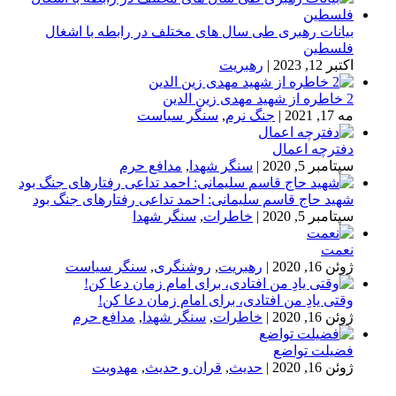
بیانات رهبری طی سال های مختلف در رابطه با اشغال
فلسطین
اکتبر 12, 2023
|
رهبریت
2 خاطره از شهید مهدی زین الدین
مه 17, 2021
|
جنگ نرم
,
سنگر سیاست
دفترچه اعمال
سپتامبر 5, 2020
|
سنگر شهدا
,
مدافع حرم
شهید حاج قاسم سلیمانی: احمد تداعی رفتارهای جنگ بود
سپتامبر 5, 2020
|
خاطرات
,
سنگر شهدا
نعمت
ژوئن 16, 2020
|
رهبریت
,
روشنگری
,
سنگر سیاست
وقتی یادِ من افتادی، برای امام زمان دعا کن!
ژوئن 16, 2020
|
خاطرات
,
سنگر شهدا
,
مدافع حرم
فضیلت تواضع
ژوئن 16, 2020
|
حدیث
,
قران و حدیث
,
مهدویت