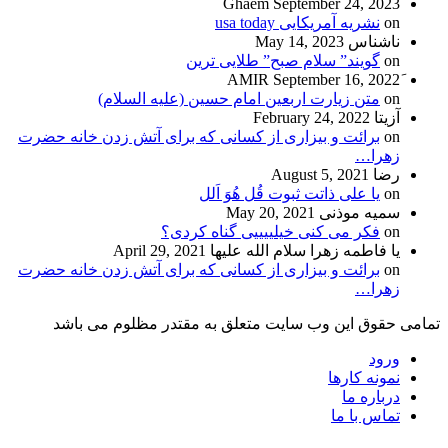
Ghaem
September 24, 2023
on
نشریه آمریکایی usa today
ناشناس
May 14, 2023
on
گویند” سلام صبح” طلایی ترین
September 16, 2022
on
متن زیارت اربعین امام حسین (علیه السلام)
آزیتا
February 24, 2022
on
برائت و بیزاری از کسانی که برای آتش زدن خانه حضرت
زهرا…
رضا
August 5, 2021
on
یا علی ذاتت ثبوت قُل هُوَ اَلل
سمیه موذنی
May 20, 2021
on
فکر می کنی خیلییییی گناه کردی؟
یا فاطمه زهرا سلام الله علیها
April 29, 2021
on
برائت و بیزاری از کسانی که برای آتش زدن خانه حضرت
زهرا…
تمامی حقوق این وب سایت متعلق به مقتدر مظلوم می باشد
ورود
نمونه کارها
درباره ما
تماس با ما