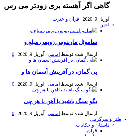
گاهی اگر آهسته بری زودتر می رس
آوریل 9, 2020
|
قرآن و عترت
|
اخیر
ساموئل مارینوس زویمر، مبلغ و
ارسال شده توسط
امامی
|
آوریل 9, 2020
|
0
بى گمان، در آفرينش آسمان ها و
ارسال شده توسط
امامی
|
آوریل 9, 2020
|
0
بگو سنگ باشید یا آهن یا هر چی
ارسال شده توسط
امامی
|
آوریل 9, 2020
|
0
طنز و سرگرمی
داستان و حکایات
قرآن