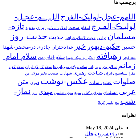
برچسب ها
اللهم-عجل-لولیک-الفرج
اللﮩـم-عجـل-
تازه-
لولیـڪ-الفـرج
انتقام سخت
ایران
انقلاب اسلامی
بخندید
حدیث-روز
مسلمان
حدیث
ترامپ
حجت الاسلام قرائتی
خبر
حکیم-دیهور
حسین
در-محضر-شهدا
دختران چادری
خدا
رهیافته
سلام-امام-
سلام-آقای-من
دهه فجر
زندگی-به-سبک-شهدا
زمانم
سلام-پدر-مهربانم
سلام مولای مهربانی ها
سلام کربلای ایران
سلام کعبه
شناخت رهبری
شهادت
فقرا
سیاسیون-ایران
صبحت بخیر مولای من
عکس-نوشت
صلوات
متن
عشق-ساده
فوری
نماز-
عربی
مهدی
مسلمان
منبع
معرفی-کتاب
منجی شناسی
نماز
شب
پنج
پیامبر
کربلا
نظرات
علی
May 18, 2024
on
رفع سریع تبخال