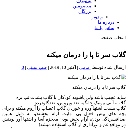
پیامبران
معصومین
بزرگان
ویدویو
درباره ما
تماس با ما
انتخاب صفحه
فصد
خون
گلاب سر تا پا را درمان میکنه
شمال
تهران
ارسال شده توسط
امامی
|
اکتبر 10, 2019
|
طب سنتی
|
0
|
گلاب سر تا پا را درمان میکنه
شاید عجیب باشه ولی پاشویه کودکان با گلاب بشدت تب بره
گلاب، آنتی بیوتیک خانگیه ضد ویروس، ضدگلودرده
گلاب بشدت اشتهاآوره و خوردن گلاب اعصاب را آروم میکنه و برای
بچه های بیش فعال بی نهایت آرام بخشه(و به دلیل همین
ضدافسردگی بودن، آرام بخش بودن معجزه آسا و اشتها آور بودنش
در مواقع غم و عزاداری از گلاب استفاده میشه)