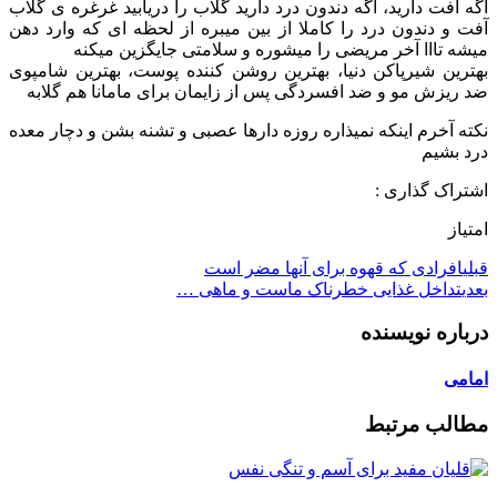
اگه آفت دارید، اگه دندون درد دارید گلاب را دریابید غرغره ی گلاب
آفت و دندون درد را کاملا از بین میبره از لحظه ای که وارد دهن
میشه تااا آخر مریضی را میشوره و سلامتی جایگزین میکنه
بهترین شیرپاکن دنیا، بهترین روشن کننده پوست، بهترین شامپوی
ضد ریزش مو و ضد افسردگی پس از زایمان برای مامانا هم گلابه
نکته آخرم اینکه نمیذاره روزه دارها عصبی و تشنه بشن و دچار معده
درد بشیم
اشتراک گذاری :
امتیاز
قبلی
افرادی که قهوه برای آنها مضر است
بعدی
تداخل غذایی خطرناک ماست و ماهی …
درباره نویسنده
امامی
مطالب مرتبط