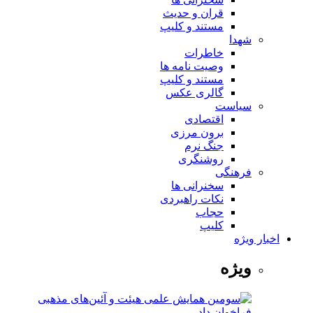
قران و حدیث
مستند و کلیپ
شهدا
خاطرات
وصیت نامه ها
مستند و کلیپ
گالری عکس
سیاست
اقتصادی
برون مرزی
جنگ نرم
روشنگری
فرهنگی
سخنرانی ها
نکات راهبردی
حجاب
کلیپ
اخبار ویژه
ویژه