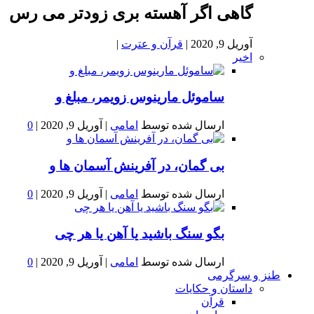
گاهی اگر آهسته بری زودتر می رس
آوریل 9, 2020
|
قرآن و عترت
|
اخیر
ساموئل مارینوس زویمر، مبلغ و
ارسال شده توسط
امامی
|
آوریل 9, 2020
|
0
بى گمان، در آفرينش آسمان ها و
ارسال شده توسط
امامی
|
آوریل 9, 2020
|
0
بگو سنگ باشید یا آهن یا هر چی
ارسال شده توسط
امامی
|
آوریل 9, 2020
|
0
طنز و سرگرمی
داستان و حکایات
قرآن