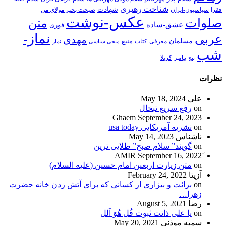
شناخت رهبری
شهادت
فقرا
سیاسیون-ایران
صبحت بخیر مولای من
عکس-نوشت
صلوات
متن
عشق-ساده
فوری
نماز-
عربی
مهدی
مسلمان
منبع
معرفی-کتاب
منجی شناسی
نماز
شب
پنج
پیامبر
کربلا
نظرات
علی
May 18, 2024
on
رفع سریع تبخال
Ghaem
September 24, 2023
on
نشریه آمریکایی usa today
ناشناس
May 14, 2023
on
گویند” سلام صبح” طلایی ترین
September 16, 2022
on
متن زیارت اربعین امام حسین (علیه السلام)
آزیتا
February 24, 2022
on
برائت و بیزاری از کسانی که برای آتش زدن خانه حضرت
زهرا…
رضا
August 5, 2021
on
یا علی ذاتت ثبوت قُل هُوَ اَلل
سمیه موذنی
May 20, 2021