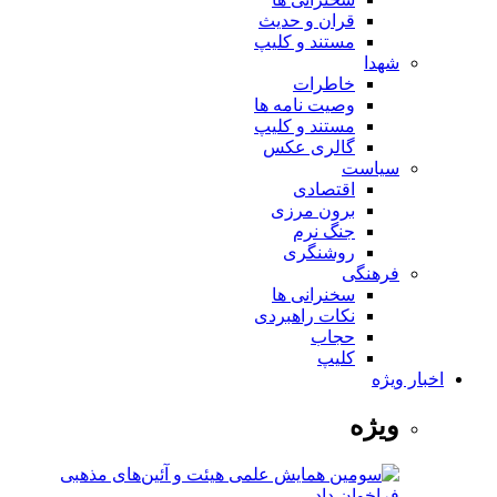
قران و حدیث
مستند و کلیپ
شهدا
خاطرات
وصیت نامه ها
مستند و کلیپ
گالری عکس
سیاست
اقتصادی
برون مرزی
جنگ نرم
روشنگری
فرهنگی
سخنرانی ها
نکات راهبردی
حجاب
کلیپ
اخبار ویژه
ویژه