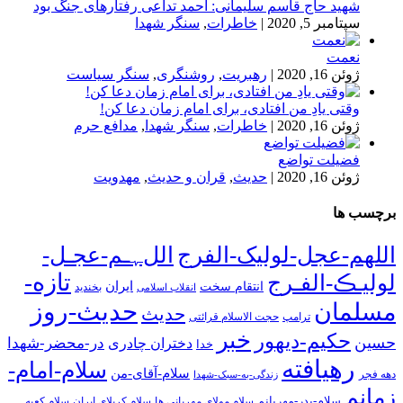
شهید حاج قاسم سلیمانی: احمد تداعی رفتارهای جنگ بود
سپتامبر 5, 2020
|
خاطرات
,
سنگر شهدا
نعمت
ژوئن 16, 2020
|
رهبریت
,
روشنگری
,
سنگر سیاست
وقتی یادِ من افتادی، برای امام زمان دعا کن!
ژوئن 16, 2020
|
خاطرات
,
سنگر شهدا
,
مدافع حرم
فضیلت تواضع
ژوئن 16, 2020
|
حدیث
,
قران و حدیث
,
مهدویت
برچسب ها
اللهم-عجل-لولیک-الفرج
اللﮩـم-عجـل-
تازه-
لولیـڪ-الفـرج
انتقام سخت
ایران
انقلاب اسلامی
بخندید
حدیث-روز
مسلمان
حدیث
ترامپ
حجت الاسلام قرائتی
خبر
حکیم-دیهور
حسین
در-محضر-شهدا
دختران چادری
خدا
رهیافته
سلام-امام-
سلام-آقای-من
دهه فجر
زندگی-به-سبک-شهدا
زمانم
سلام-پدر-مهربانم
سلام مولای مهربانی ها
سلام کربلای ایران
سلام کعبه