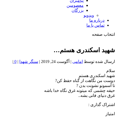
پیامبران
معصومین
بزرگان
ویدویو
درباره ما
تماس با ما
انتخاب صفحه
فصد
خون
شهید اسکندری هستم…
شمال
تهران
ارسال شده توسط
امامی
|
آگوست 24, 2019
|
سنگر شهدا
|
0
|
سلام
شهید اسکندری هستم
دوست من نگاهت از گناه حفظ کن?
تا آسمونو نشونت بدن ?
حیفه چشمی که میتونه غرق نگاه خدا باشه
غرق دنیای فانی بشه..
اشتراک گذاری :
امتیاز