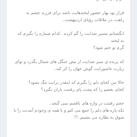
ا
ن
قرار بود بهار حضور لبخندهایت باشد برای فرزند چشم به
خ
راهت..در ملاقات رؤیای اردیبهشت..
ش
ک
انگشتانم مسیر صدایت را گم کرده . کدام شماره را بگیرم که
ش
به لبخند
و
گرم تو ختم شود؟
ی
ی
که پرنده ی سبز صدایت از نبض جنگل های شمال بگذرد و نوای
ت
زیارت عاشورایت گوش جهان را کر کند..
ص
ف
حالا من کجای دلم را بگیرم که اینقدر برایت تنگ نشود؟
ی
کجای بغضم را که پشت پای رفتنت باران نگیرد؟
ه
آ
حجم رفتنت در واژه های ناقصم نمی گنجد..
ب
تکه پاره های دلم را جمع می کنم و با همه ی وجودم آمدنت را با
ا
شوق به نظاره می نشینم..??
ب
ز
ا