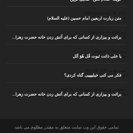
September 16, 2022
متن زیارت اربعین امام حسین (علیه السلام)
on
آزیتا
February 24, 2022
برائت و بیزاری از کسانی که برای آتش زدن خانه حضرت زهرا…
on
رضا
August 5, 2021
یا علی ذاتت ثبوت قُل هُوَ اَلل
on
سمیه موذنی
May 20, 2021
فکر می کنی خیلییییی گناه کردی؟
on
یا فاطمه زهرا سلام الله علیها
April 29, 2021
برائت و بیزاری از کسانی که برای آتش زدن خانه حضرت زهرا…
on
تمامی حقوق این وب سایت متعلق به مقتدر مظلوم می باشد