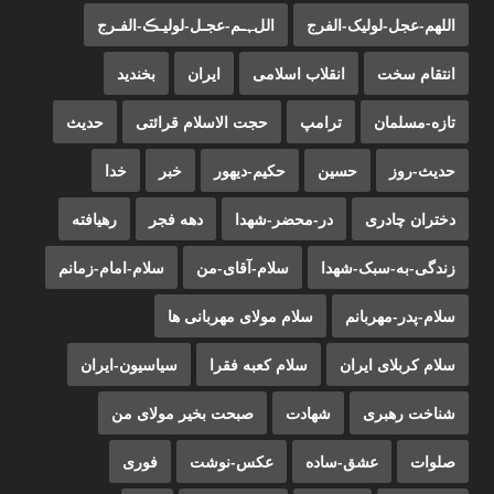
اللهم-عجل-لولیک-الفرج
اللﮩـم-عجـل-لولیـڪ-الفـرج
انتقام سخت
انقلاب اسلامی
ایران
بخندید
تازه-مسلمان
ترامپ
حجت الاسلام قرائتی
حدیث
حدیث-روز
حسین
حکیم-دیهور
خبر
خدا
دختران چادری
در-محضر-شهدا
دهه فجر
رهیافته
زندگی-به-سبک-شهدا
سلام-آقای-من
سلام-امام-زمانم
سلام-پدر-مهربانم
سلام مولای مهربانی ها
سلام کربلای ایران
سلام کعبه فقرا
سیاسیون-ایران
شناخت رهبری
شهادت
صبحت بخیر مولای من
صلوات
عشق-ساده
عکس-نوشت
فوری