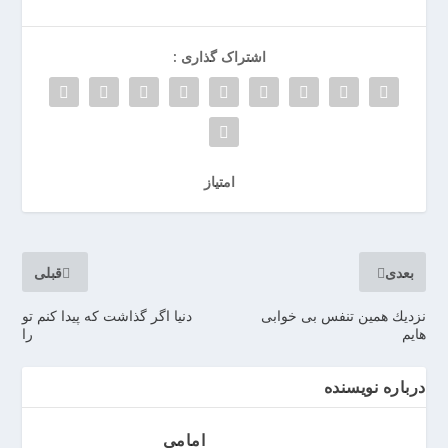
ر
ر
اشتراک گذاری :
و
ی
ا
ن
>
خ
امتیاز
ر
ی
د
ب
بعدی
قبلی
ا
ت
نزديك همين تنفس بى خوابی
دنیا اگر گذاشت که پیدا کنم تو
هایم
را
ر
ی
م
درباره نویسنده
ا
ش
امامی