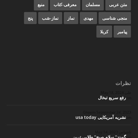
متن عربی
مسلمان
معرفی-کتاب
منبع
منجی شناسی
مهدی
نماز
نماز-شب
پنج
پیامبر
کربلا
نظرات
علی
May 18, 2024
رفع سریع تبخال
on
Ghaem
September 24, 2023
نشریه آمریکایی usa today
on
ناشناس
May 14, 2023
گویند” سلام صبح” طلایی ترین
on