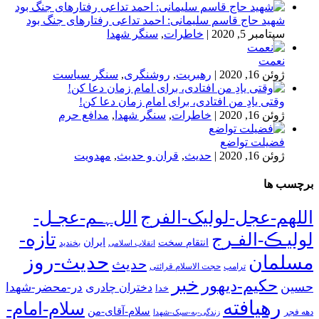
شهید حاج قاسم سلیمانی: احمد تداعی رفتارهای جنگ بود
سپتامبر 5, 2020
|
خاطرات
,
سنگر شهدا
نعمت
ژوئن 16, 2020
|
رهبریت
,
روشنگری
,
سنگر سیاست
وقتی یادِ من افتادی، برای امام زمان دعا کن!
ژوئن 16, 2020
|
خاطرات
,
سنگر شهدا
,
مدافع حرم
فضیلت تواضع
ژوئن 16, 2020
|
حدیث
,
قران و حدیث
,
مهدویت
برچسب ها
اللهم-عجل-لولیک-الفرج
اللﮩـم-عجـل-
تازه-
لولیـڪ-الفـرج
انتقام سخت
ایران
انقلاب اسلامی
بخندید
حدیث-روز
مسلمان
حدیث
ترامپ
حجت الاسلام قرائتی
خبر
حکیم-دیهور
حسین
در-محضر-شهدا
دختران چادری
خدا
رهیافته
سلام-امام-
سلام-آقای-من
دهه فجر
زندگی-به-سبک-شهدا