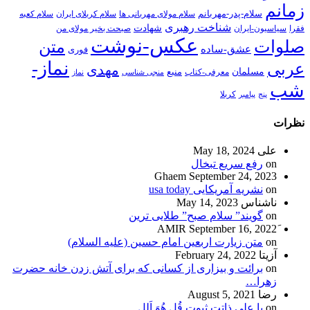
زمانم
سلام-پدر-مهربانم
سلام مولای مهربانی ها
سلام کربلای ایران
سلام کعبه
شناخت رهبری
شهادت
فقرا
سیاسیون-ایران
صبحت بخیر مولای من
عکس-نوشت
صلوات
متن
عشق-ساده
فوری
نماز-
عربی
مهدی
مسلمان
منبع
معرفی-کتاب
منجی شناسی
نماز
شب
پنج
پیامبر
کربلا
نظرات
علی
May 18, 2024
on
رفع سریع تبخال
Ghaem
September 24, 2023
on
نشریه آمریکایی usa today
ناشناس
May 14, 2023
on
گویند” سلام صبح” طلایی ترین
September 16, 2022
on
متن زیارت اربعین امام حسین (علیه السلام)
آزیتا
February 24, 2022
on
برائت و بیزاری از کسانی که برای آتش زدن خانه حضرت
زهرا…
رضا
August 5, 2021
on
یا علی ذاتت ثبوت قُل هُوَ اَلل