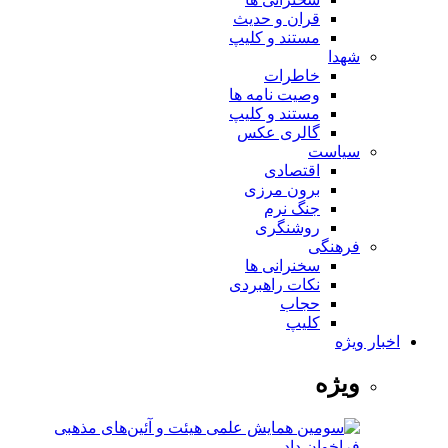
قران و حدیث
مستند و کلیپ
شهدا
خاطرات
وصیت نامه ها
مستند و کلیپ
گالری عکس
سیاست
اقتصادی
برون مرزی
جنگ نرم
روشنگری
فرهنگی
سخنرانی ها
نکات راهبردی
حجاب
کلیپ
اخبار ویژه
ویژه