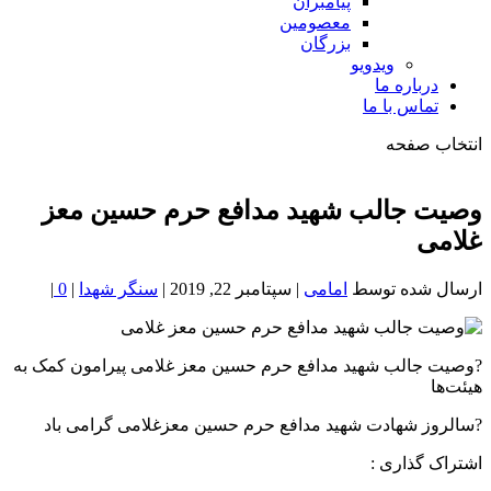
پیامبران
معصومین
بزرگان
ویدویو
درباره ما
تماس با ما
انتخاب صفحه
فصد
خون
وصیت جالب شهید مدافع حرم حسین معز
شمال
غلامی
تهران
ارسال شده توسط
امامی
|
سپتامبر 22, 2019
|
سنگر شهدا
|
0
|
?وصیت جالب شهید مدافع حرم حسین معز غلامی پیرامون کمک به
هیئت‌ها
?سالروز شهادت شهید مدافع حرم حسین معزغلامی گرامی باد
اشتراک گذاری :