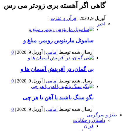
گاهی اگر آهسته بری زودتر می رس
آوریل 9, 2020
|
قرآن و عترت
|
اخیر
ساموئل مارینوس زویمر، مبلغ و
ارسال شده توسط
امامی
|
آوریل 9, 2020
|
0
بى گمان، در آفرينش آسمان ها و
ارسال شده توسط
امامی
|
آوریل 9, 2020
|
0
بگو سنگ باشید یا آهن یا هر چی
ارسال شده توسط
امامی
|
آوریل 9, 2020
|
0
طنز و سرگرمی
داستان و حکایات
قرآن