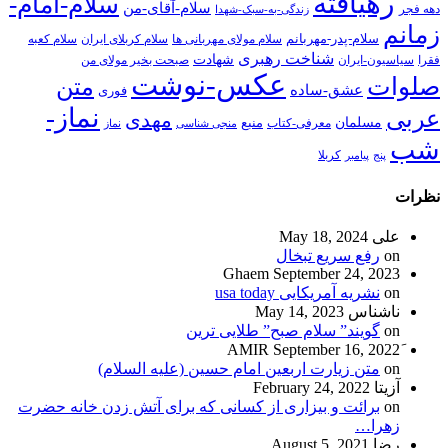
رهیافته
سلام-امام-
سلام-آقای-من
دهه فجر
زندگی-به-سبک-شهدا
زمانم
سلام-پدر-مهربانم
سلام مولای مهربانی ها
سلام کربلای ایران
سلام کعبه
شناخت رهبری
شهادت
فقرا
سیاسیون-ایران
صبحت بخیر مولای من
عکس-نوشت
صلوات
متن
عشق-ساده
فوری
نماز-
عربی
مهدی
مسلمان
منبع
معرفی-کتاب
منجی شناسی
نماز
شب
پنج
پیامبر
کربلا
نظرات
علی
May 18, 2024
on
رفع سریع تبخال
Ghaem
September 24, 2023
on
نشریه آمریکایی usa today
ناشناس
May 14, 2023
on
گویند” سلام صبح” طلایی ترین
September 16, 2022
on
متن زیارت اربعین امام حسین (علیه السلام)
آزیتا
February 24, 2022
on
برائت و بیزاری از کسانی که برای آتش زدن خانه حضرت
زهرا…
رضا
August 5, 2021