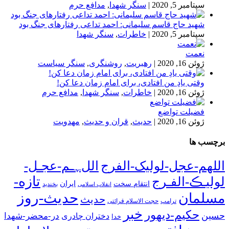
سپتامبر 5, 2020
|
سنگر شهدا
,
مدافع حرم
شهید حاج قاسم سلیمانی: احمد تداعی رفتارهای جنگ بود
سپتامبر 5, 2020
|
خاطرات
,
سنگر شهدا
نعمت
ژوئن 16, 2020
|
رهبریت
,
روشنگری
,
سنگر سیاست
وقتی یادِ من افتادی، برای امام زمان دعا کن!
ژوئن 16, 2020
|
خاطرات
,
سنگر شهدا
,
مدافع حرم
فضیلت تواضع
ژوئن 16, 2020
|
حدیث
,
قران و حدیث
,
مهدویت
برچسب ها
اللهم-عجل-لولیک-الفرج
اللﮩـم-عجـل-
تازه-
لولیـڪ-الفـرج
انتقام سخت
ایران
انقلاب اسلامی
بخندید
حدیث-روز
مسلمان
حدیث
ترامپ
حجت الاسلام قرائتی
خبر
حکیم-دیهور
حسین
در-محضر-شهدا
دختران چادری
خدا