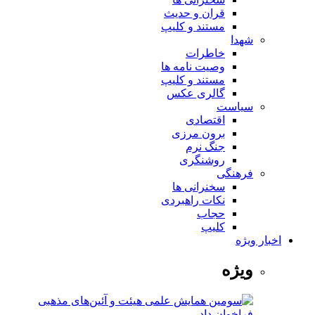
قران و حدیث
مستند و کلیپ
شهدا
خاطرات
وصیت نامه ها
مستند و کلیپ
گالری عکس
سیاست
اقتصادی
برون مرزی
جنگ نرم
روشنگری
فرهنگی
سخنرانی ها
نکات راهبردی
حجاب
کلیپ
اخبار ویژه
ویژه