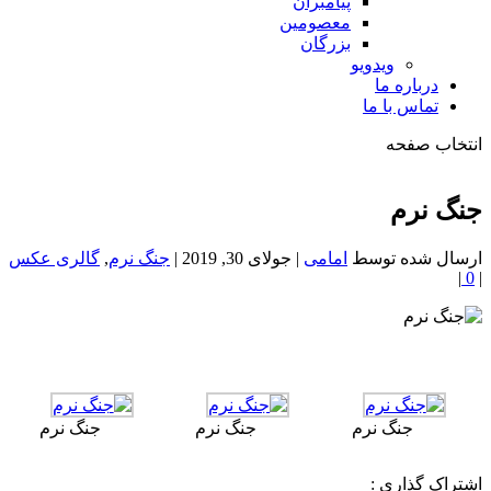
پیامبران
معصومین
بزرگان
ویدویو
درباره ما
تماس با ما
انتخاب صفحه
فصد
خون
جنگ نرم
شمال
تهران
ارسال شده توسط
امامی
|
جولای 30, 2019
|
جنگ نرم
,
گالری عکس
|
0
|
جنگ نرم
جنگ نرم
جنگ نرم
اشتراک گذاری :