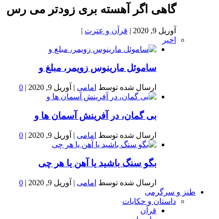
گاهی اگر آهسته بری زودتر می رس
آوریل 9, 2020
|
قرآن و عترت
|
اخیر
ساموئل مارینوس زویمر، مبلغ و
ارسال شده توسط
امامی
|
آوریل 9, 2020
|
0
بى گمان، در آفرينش آسمان ها و
ارسال شده توسط
امامی
|
آوریل 9, 2020
|
0
بگو سنگ باشید یا آهن یا هر چی
ارسال شده توسط
امامی
|
آوریل 9, 2020
|
0
طنز و سرگرمی
داستان و حکایات
قرآن