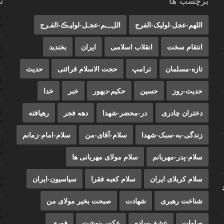
برچسب ها
ن
ع
اللهم-عجل-لولیک-الفرج
اللﮩـم-عجـل-لولیـڪ-الفـرج
n
انتقام سخت
انقلاب اسلامی
ایران
بخندید
23
n
تازه-مسلمان
ترامپ
حجت الاسلام قرائتی
حدیث
ن
n
حدیث-روز
حسین
حکیم-دیهور
خبر
خدا
دختران چادری
در-محضر-شهدا
دهه فجر
رهیافته
22
n
زندگی-به-سبک-شهدا
سلام-آقای-من
سلام-امام-زمانم
آز
n
سلام-پدر-مهربانم
سلام مولای مهربانی ها
ر
سلام کربلای ایران
سلام کعبه فقرا
سیاسیون-ایران
n
شناخت رهبری
شهادت
صبحت بخیر مولای من
سم
n
صلوات
عشق-ساده
عکس-نوشت
فوری