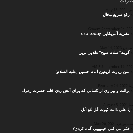
ظرات
لی
May 18, 2024
رفع سریع تبخال
o
Ghaem
September 24, 20
نشریه آمریکایی usa today
o
اشناس
May 14, 2023
گویند” سلام صبح” طلایی ترین
o
September 16, 20
متن زیارت اربعین امام حسین (علیه السلام)
o
یتا
February 24, 2022
برائت و بیزاری از کسانی که برای آتش زدن خانه حضرت زهرا…
o
ضا
August 5, 2021
یا علی ذاتت ثبوت قُل هُوَ اَلل
o
یه موذنی
May 20, 2021
فکر می کنی خیلییییی گناه کردی؟
o