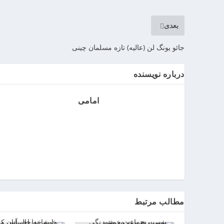
ر
ر
بعدی
و
ی
جائو یونگ لن (عالیه) تازه مسلمان چینی
ا
ن
درباره نویسنده
>
خ
ر
امامی
ی
د
ب
ا
ت
ر
ی
م
مطالب مرتبط
ا
ش