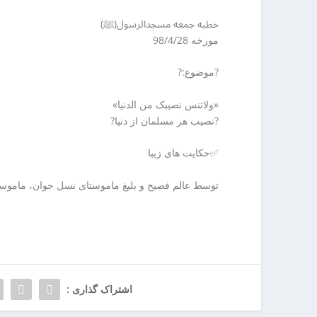
ا
ر
ن
خطبه جمعه مسجدالرسول(ﷺ)
ا
خ
مورخه 98/4/28
ن
ش
ک
?موضوع:?
ش
و
«ولاتنس نصیبک من الدنیا»
ی
?نصیب هر مسلمان از دنیا?
ی
ت
✅حکایت های زیبا
ص
ف
توسط عالم فصیح و بلیغ ماموستای نسل جوان، ماموستا 
ی
ه
آ
ب
ا
ب
اشتراک گذاری :
ز
ا