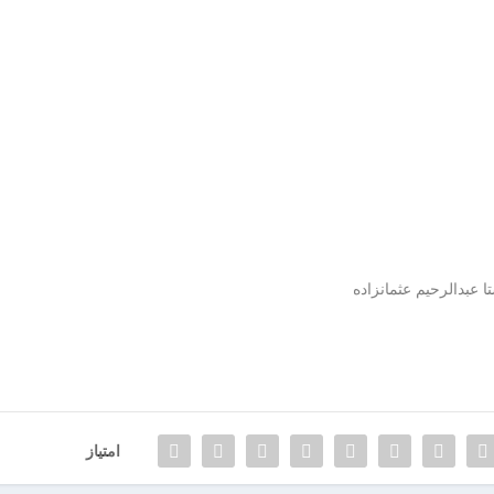
عبدالرحیم عثمانزاده
امتیاز