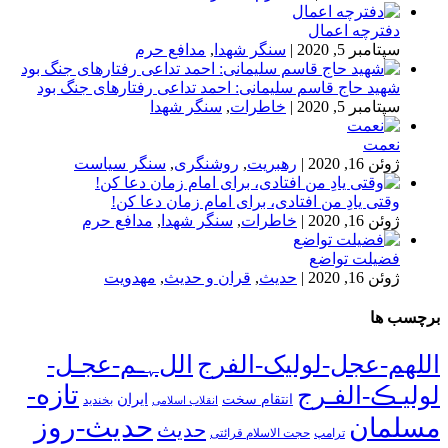
دفترچه اعمال
سپتامبر 5, 2020
|
سنگر شهدا
,
مدافع حرم
شهید حاج قاسم سلیمانی: احمد تداعی رفتارهای جنگ بود
سپتامبر 5, 2020
|
خاطرات
,
سنگر شهدا
نعمت
ژوئن 16, 2020
|
رهبریت
,
روشنگری
,
سنگر سیاست
وقتی یادِ من افتادی، برای امام زمان دعا کن!
ژوئن 16, 2020
|
خاطرات
,
سنگر شهدا
,
مدافع حرم
فضیلت تواضع
ژوئن 16, 2020
|
حدیث
,
قران و حدیث
,
مهدویت
برچسب ها
اللهم-عجل-لولیک-الفرج
اللﮩـم-عجـل-
تازه-
لولیـڪ-الفـرج
انتقام سخت
ایران
انقلاب اسلامی
بخندید
حدیث-روز
مسلمان
حدیث
ترامپ
حجت الاسلام قرائتی