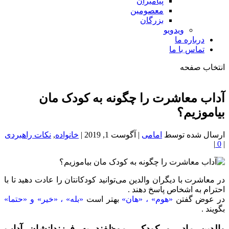
پیامبران
معصومین
بزرگان
ویدویو
درباره ما
تماس با ما
انتخاب صفحه
فصد
خون
آداب معاشرت را چگونه به کودک مان
شمال
بیاموزیم؟
تهران
ارسال شده توسط
امامی
|
آگوست 1, 2019
|
خانواده
,
نکات راهبردی
|
0
|
در معاشرت با دیگران والدین می‌توانید كودكانتان را عادت دهید تا با
احترام به اشخاص پاسخ دهند .
در عوض گفتن
«هوم» ، «هان»
بهتر است
«بله» ، «خیر» و «حتما»
بگویند .
والدین مادر و کودکی موظفند به فرزندانشان آداب