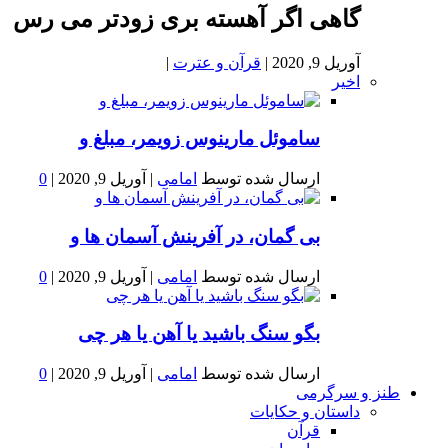
گاهی اگر آهسته بری زودتر می رس
آوریل 9, 2020
|
قرآن و عترت
|
اخیر
ساموئل مارینوس زویمر، مبلغ و
ارسال شده توسط
امامی
|
آوریل 9, 2020
|
0
بى گمان، در آفرينش آسمان ها و
ارسال شده توسط
امامی
|
آوریل 9, 2020
|
0
بگو سنگ باشید یا آهن یا هر چی
ارسال شده توسط
امامی
|
آوریل 9, 2020
|
0
طنز و سرگرمی
داستان و حکایات
قرآن