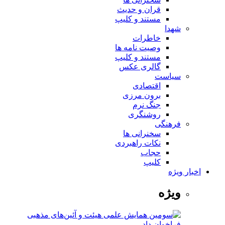
قران و حدیث
مستند و کلیپ
شهدا
خاطرات
وصیت نامه ها
مستند و کلیپ
گالری عکس
سیاست
اقتصادی
برون مرزی
جنگ نرم
روشنگری
فرهنگی
سخنرانی ها
نکات راهبردی
حجاب
کلیپ
اخبار ویژه
ویژه