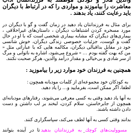
معاشرت را بیاموزند و مواردی را كه در ارتباط با دیگران
باید رعایت كنند، یاد بدهند .
برای مثال به فرزندانتان یاد دهید در زمان گفت‌ و گو با دیگران در
مورد مسخره كردن اشتباهات دیگران ، داستان‌‌های غیراخلاقی ،
بیماری‌های دیگران كه مشابه بیماری شخصی است كه با او در حال
گفت‌ و گوست، جزئیات خصوصی زندگی دیگران، خوش‌ شانسی
خود در مقابل بداقبالی دیگران، مكالمه‌‌ هایی كه با عباراتی مثل «
من كه بهت گفته بودم … » شروع می‌شود، اشاره به ناتوانی و مرگ
از سر شادی و بی‌خیالی و مقدار درآمد والدین، هرگز صحبت نكنند.
همچنین به فرزندان خود موارد زیر را بیاموزید :
به كودكان خود مجموعه‌ای از كلمات مودبانه همچون :
لطفا، اگر ممكن است، بفرمایید و… را یاد دهید.
به آنها یاد دهید وقتی به كسی معرفی می‌شوند، رفتارهای مودبانه‌ای
همچون از جابرخاستن، سلام كردن، لبخند بر لب داشتن و دست
دادن داشته باشند.
بدانند وقتی كسی به آنها لطف می‌كند، سپاسگزاری كنند.
مسوولیت‌های كوچك به فرزندانتان بدهید
تا در آینده بتوانند