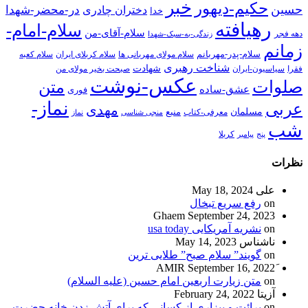
خبر
حکیم-دیهور
حسین
در-محضر-شهدا
دختران چادری
خدا
رهیافته
سلام-امام-
سلام-آقای-من
دهه فجر
زندگی-به-سبک-شهدا
زمانم
سلام-پدر-مهربانم
سلام مولای مهربانی ها
سلام کربلای ایران
سلام کعبه
شناخت رهبری
شهادت
فقرا
سیاسیون-ایران
صبحت بخیر مولای من
عکس-نوشت
صلوات
متن
عشق-ساده
فوری
نماز-
عربی
مهدی
مسلمان
منبع
معرفی-کتاب
منجی شناسی
نماز
شب
پنج
پیامبر
کربلا
نظرات
علی
May 18, 2024
on
رفع سریع تبخال
Ghaem
September 24, 2023
on
نشریه آمریکایی usa today
ناشناس
May 14, 2023
on
گویند” سلام صبح” طلایی ترین
September 16, 2022
on
متن زیارت اربعین امام حسین (علیه السلام)
آزیتا
February 24, 2022
on
برائت و بیزاری از کسانی که برای آتش زدن خانه حضرت