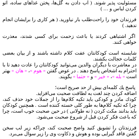
مسئولیت پذیر شوند. ( آب دادن به گل‌ها، پختن غذاهای ساده، اتو
كردن لباس و … )
فرزندان خود را راحت‌طلب بار نیاورید. ( هر كاری را برایشان انجام
ندهید. )
اگر اشتباهی كردند یا باعث زحمت برای كسی شدند، معذرت‌
خواهی كنند.
شایسته است كودكانتان عفت كلام داشته باشند و از بیان بعضی
كلمات خجالت بكشند.
در معاشرت با دیگران والدین می‌توانید كودكانتان را عادت دهید تا با
احترام به اشخاص پاسخ دهند . در عوض گفتن
« هوم »
،
« هان »
بهتر
است
« بله »
،
« خیر »
و
« حتما »
بگویند.
پاسخ یك كلمه‌ای بیش از حد صریح است؛
اضافه كردن چند لغت به لطافت صحبت می‌افزاید.
كودك مادر و کودکی باید تكیه‌ كلام‌ها را از جملات خود حذف كند،
چرا كه تكیه‌ كلام‌ها به طور كلی خسته‌ كننده است . همچنین كودكان
باید بدانند مكث كردن ( نه طولانی )‌ در حین صحبت خوب است، چرا
كه باعث فكر كردن قبل از شروع صحبت می‌شود.
فرزند‌تان را تشویق كنید واضح صحبت كند، چراكه زیر لب سخن
گفتن فاقد گیرایی بوده و هوش و ذكاوت وی را زیر سوال می‌برد.