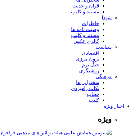
قران و حدیث
مستند و کلیپ
شهدا
خاطرات
وصیت نامه ها
مستند و کلیپ
گالری عکس
سیاست
اقتصادی
برون مرزی
جنگ نرم
روشنگری
فرهنگی
سخنرانی ها
نکات راهبردی
حجاب
کلیپ
اخبار ویژه
ویژه