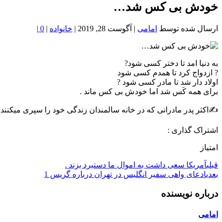
خون
خودش بی کس شد…
شمال
تهران
ارسال شده توسط
امامی
|
آگوست 28, 2019
|
خانواده
|
0
|
به دنیا امد تا دختر کسی شود?
? ازدواج کرد تا همدم کسی شود
اولاد دار شد تا مادر کسی شود ?
برای همه کَس شد اما خودش بی کس ماند .
✍اکثر پدر مادرانی که در خانه سالمندان زندگی خود را سپری میکنند 
اشتراک گذاری :
امتیاز
قبلی
آمریکا سعی داشت به اموال ما دستبرد بزند .
بعدی
ادعای واهی سفیر انگلیس در تهران درباره گریس 1
درباره نویسنده
امامی