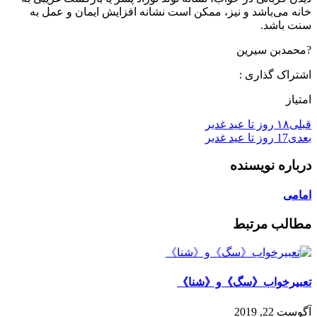
خانه می‌باشد و نیز، ممکن است نشانه افزایش ایمان و عمل به
سنت باشد.
?محمدبن سیرین
اشتراک گذاری :
امتیاز
قبلی
۱۸ روز تا عید غدیر
بعدی
17 روز تا عید غدیر
درباره نویسنده
امامی
مطالب مرتبط
تعبیرخواب《سگ》و《شنا》
آگوست 22, 2019