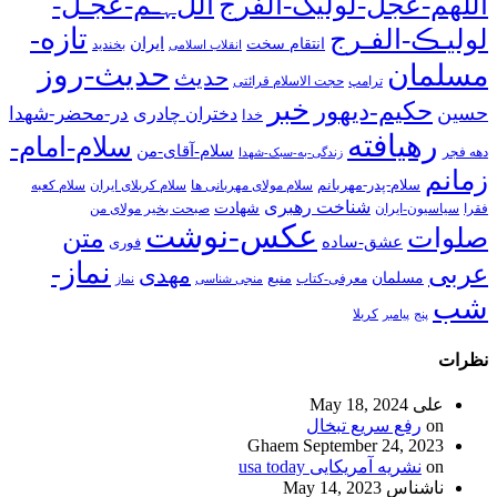
اللهم-عجل-لولیک-الفرج
اللﮩـم-عجـل-
تازه-
لولیـڪ-الفـرج
انتقام سخت
ایران
انقلاب اسلامی
بخندید
حدیث-روز
مسلمان
حدیث
ترامپ
حجت الاسلام قرائتی
خبر
حکیم-دیهور
حسین
در-محضر-شهدا
دختران چادری
خدا
رهیافته
سلام-امام-
سلام-آقای-من
دهه فجر
زندگی-به-سبک-شهدا
زمانم
سلام-پدر-مهربانم
سلام مولای مهربانی ها
سلام کربلای ایران
سلام کعبه
شناخت رهبری
شهادت
فقرا
سیاسیون-ایران
صبحت بخیر مولای من
عکس-نوشت
صلوات
متن
عشق-ساده
فوری
نماز-
عربی
مهدی
مسلمان
منبع
معرفی-کتاب
منجی شناسی
نماز
شب
پنج
پیامبر
کربلا
نظرات
علی
May 18, 2024
on
رفع سریع تبخال
Ghaem
September 24, 2023
on
نشریه آمریکایی usa today
ناشناس
May 14, 2023