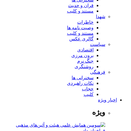
قران و حدیث
مستند و کلیپ
شهدا
خاطرات
وصیت نامه ها
مستند و کلیپ
گالری عکس
سیاست
اقتصادی
برون مرزی
جنگ نرم
روشنگری
فرهنگی
سخنرانی ها
نکات راهبردی
حجاب
کلیپ
اخبار ویژه
ویژه