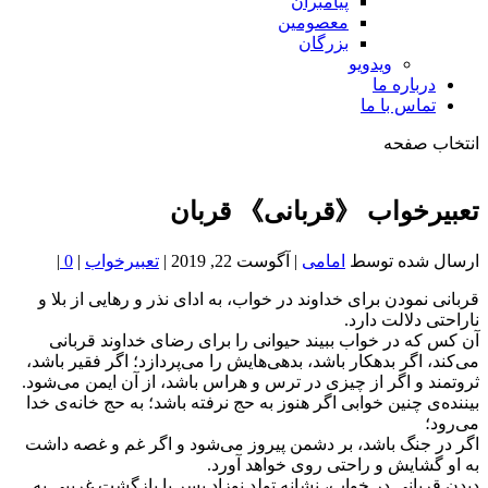
پیامبران
معصومین
بزرگان
ویدویو
درباره ما
تماس با ما
انتخاب صفحه
فصد
خون
تعبیرخواب 《قربانی》 قربان
شمال
تهران
ارسال شده توسط
امامی
|
آگوست 22, 2019
|
تعبیرخواب
|
0
|
قربانی نمودن برای خداوند در خواب، به ادای نذر و رهایی از بلا و
ناراحتی دلالت دارد.
آن کس که در خواب ببیند حیوانی را برای رضای خداوند قربانی
می‌کند، اگر بدهکار باشد، بدهی‌هایش را می‌پردازد؛ اگر فقیر باشد،
ثروتمند و اگر از چیزی در ترس و هراس باشد، از آن ایمن می‌شود.
بیننده‌ی چنین خوابی اگر هنوز به حج نرفته باشد؛ به حج خانه‌ی خدا
می‌رود؛
اگر در جنگ باشد، بر دشمن پیروز می‌شود و اگر غم و غصه داشت
به او گشایش و راحتی روی خواهد آورد.
دیدن قربانی در خواب، نشانه تولد نوزاد پسر یا بازگشت غریبی به