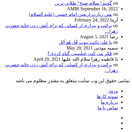
on
گویند” سلام صبح” طلایی ترین
September 16, 2022
on
متن زیارت اربعین امام حسین (علیه السلام)
آزیتا
February 24, 2022
on
برائت و بیزاری از کسانی که برای آتش زدن خانه حضرت
زهرا…
رضا
August 5, 2021
on
یا علی ذاتت ثبوت قُل هُوَ اَلل
سمیه موذنی
May 20, 2021
on
فکر می کنی خیلییییی گناه کردی؟
یا فاطمه زهرا سلام الله علیها
April 29, 2021
on
برائت و بیزاری از کسانی که برای آتش زدن خانه حضرت
زهرا…
تمامی حقوق این وب سایت متعلق به مقتدر مظلوم می باشد
ورود
نمونه کارها
درباره ما
تماس با ما