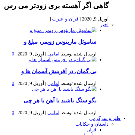
گاهی اگر آهسته بری زودتر می رس
آوریل 9, 2020
|
قرآن و عترت
|
اخیر
ساموئل مارینوس زویمر، مبلغ و
ارسال شده توسط
امامی
|
آوریل 9, 2020
|
0
بى گمان، در آفرينش آسمان ها و
ارسال شده توسط
امامی
|
آوریل 9, 2020
|
0
بگو سنگ باشید یا آهن یا هر چی
ارسال شده توسط
امامی
|
آوریل 9, 2020
|
0
طنز و سرگرمی
داستان و حکایات
قرآن