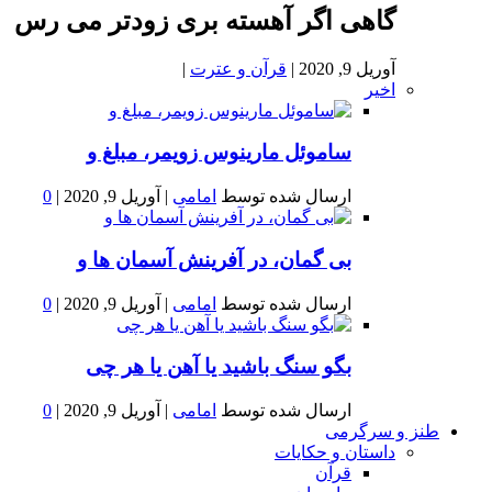
گاهی اگر آهسته بری زودتر می رس
آوریل 9, 2020
|
قرآن و عترت
|
اخیر
ساموئل مارینوس زویمر، مبلغ و
ارسال شده توسط
امامی
|
آوریل 9, 2020
|
0
بى گمان، در آفرينش آسمان ها و
ارسال شده توسط
امامی
|
آوریل 9, 2020
|
0
بگو سنگ باشید یا آهن یا هر چی
ارسال شده توسط
امامی
|
آوریل 9, 2020
|
0
طنز و سرگرمی
داستان و حکایات
قرآن