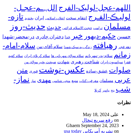
اللهم-عجل-لولیک-الفرج
اللﮩـم-عجـل-
تازه-
لولیـڪ-الفـرج
انتقام سخت
ایران
انقلاب اسلامی
بخندید
حدیث-روز
مسلمان
حدیث
ترامپ
حجت الاسلام قرائتی
خبر
حکیم-دیهور
حسین
در-محضر-شهدا
دختران چادری
خدا
رهیافته
سلام-امام-
سلام-آقای-من
دهه فجر
زندگی-به-سبک-شهدا
زمانم
سلام-پدر-مهربانم
سلام مولای مهربانی ها
سلام کربلای ایران
سلام کعبه
شناخت رهبری
شهادت
فقرا
سیاسیون-ایران
صبحت بخیر مولای من
عکس-نوشت
صلوات
متن
عشق-ساده
فوری
نماز-
عربی
مهدی
مسلمان
منبع
معرفی-کتاب
منجی شناسی
نماز
شب
پنج
پیامبر
کربلا
نظرات
علی
May 18, 2024
on
رفع سریع تبخال
Ghaem
September 24, 2023
on
نشریه آمریکایی usa today