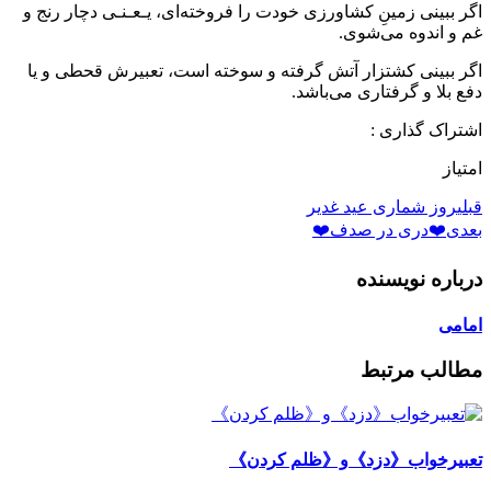
اگر ببینی زمینِ کشاورزی خودت را فروخته‌ای، یـعـنـی دچار رنج و
غم و اندوه می‌شوی.
اگر ببینی کشتزار آتش گرفته و سوخته است، تعبیرش قحطی و یا
دفع بلا و‌ گرفتاری می‌باشد.
اشتراک گذاری :
امتیاز
قبلی
روز شماری عید غدیر
بعدی
❤️دری در صدف❤️
درباره نویسنده
امامی
مطالب مرتبط
تعبیرخواب《دزد》و《ظلم کردن》