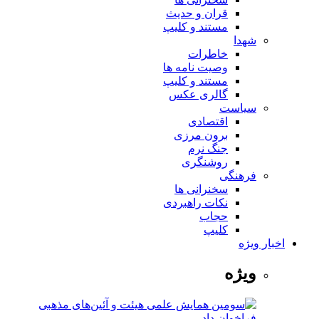
قران و حدیث
مستند و کلیپ
شهدا
خاطرات
وصیت نامه ها
مستند و کلیپ
گالری عکس
سیاست
اقتصادی
برون مرزی
جنگ نرم
روشنگری
فرهنگی
سخنرانی ها
نکات راهبردی
حجاب
کلیپ
اخبار ویژه
ویژه