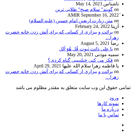
ناشناس
May 14, 2023
on
گویند” سلام صبح” طلایی ترین
September 16, 2022
on
متن زیارت اربعین امام حسین (علیه السلام)
آزیتا
February 24, 2022
on
برائت و بیزاری از کسانی که برای آتش زدن خانه حضرت
زهرا…
رضا
August 5, 2021
on
یا علی ذاتت ثبوت قُل هُوَ اَلل
سمیه موذنی
May 20, 2021
on
فکر می کنی خیلییییی گناه کردی؟
یا فاطمه زهرا سلام الله علیها
April 29, 2021
on
برائت و بیزاری از کسانی که برای آتش زدن خانه حضرت
زهرا…
تمامی حقوق این وب سایت متعلق به مقتدر مظلوم می باشد
ورود
نمونه کارها
درباره ما
تماس با ما