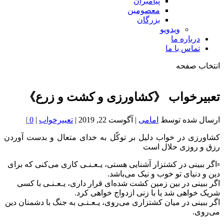
پیامبران
معصومین
بزرگان
ویدویو
درباره ما
تماس با ما
انتخاب صفحه
فصد
خون
تعبیرخواب 《کشاورزی و کشت ‌و زرع》
شمال
تهران
ارسال شده توسط
امامی
|
آگوست 22, 2019
|
تعبیرخواب
|
0
|
کشاورزی در خواب دلیل بر توکّل به خدای متعال و بدست آوردن
رزق و روزی حلال است
▫️اگر ببینی در کشتزار آشنایی هستی، یـعـنـی کاری می‌کنی که برای
دین و دنیای تو خوب و نیک می‌باشد.
اگر ببینی در بین زمین کشت شده‌ای قرار داری، یـعـنـی با کسی
شریک خواهی شد یا با زنی ازدواج خواهی کرد.
اگر ببینی در میان کشتزاری می‌روی، یـعـنـی به جنگ با دشمنان دین
می‌روی.