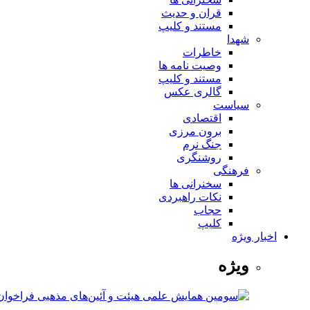
قران و حدیث
مستند و کلیپ
شهدا
خاطرات
وصیت نامه ها
مستند و کلیپ
گالری عکس
سیاست
اقتصادی
برون مرزی
جنگ نرم
روشنگری
فرهنگی
سخنرانی ها
نکات راهبردی
حجاب
کلیپ
اخبار ویژه
ویژه