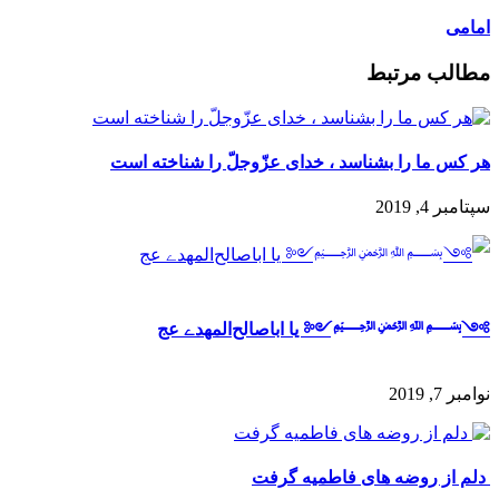
امامی
مطالب مرتبط
هر كس ما را بشناسد ، خداى عزّوجلّ را شناخته است
سپتامبر 4, 2019
༻﷽༺ یا اباصالح‌المهدے عج
نوامبر 7, 2019
‍ دلم از روضه های فاطمیه گرفت