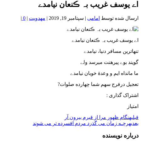
خون
اے یوسف غریب بہ ڪنعان نیامدے
شمال
تهران
ارسال شده توسط
امامی
|
سپتامبر 19, 2019
|
مهدویت
|
0
|
اے یوسف غریب بہ ڪنعان نیامدے
تنهاترین مسافر دنیا، نیامدے
گویند بوے پیرهنت میرسد ولے
ما مانداه ایم و وعدۀ خوبان نیامدے
تعجیل درفرج سهم شما چهارده صلوات?
اشتراک گذاری :
امتیاز
قبلی
هنگام ظهور مرا از قبرم بیرون آر
بعدی
هرچـه زمان می گذرد مردم افسرده تر می شوند
درباره نویسنده