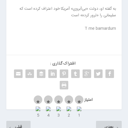
ر
به گفته او، دولت «بی‌آبروی» آمریکا خود اعتراف کرده است که
ر
سلیمانی را «ترور کرده» است
و
ی
T me bamardum
ا
ن
>
خ
ر
ی
اشتراک گذاری :
د
ب
ا
ت
ر
امتیاز
ی
م
ا
ش
بعدی
قبلی