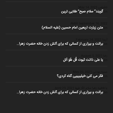
ناشناس
May 14, 2023
گویند” سلام صبح” طلایی ترین
on
September 16, 2022
متن زیارت اربعین امام حسین (علیه السلام)
on
آزیتا
February 24, 2022
برائت و بیزاری از کسانی که برای آتش زدن خانه حضرت زهرا…
on
رضا
August 5, 2021
یا علی ذاتت ثبوت قُل هُوَ اَلل
on
سمیه موذنی
May 20, 2021
فکر می کنی خیلییییی گناه کردی؟
on
یا فاطمه زهرا سلام الله علیها
April 29, 2021
برائت و بیزاری از کسانی که برای آتش زدن خانه حضرت زهرا…
on