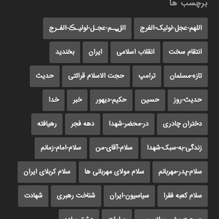
برچسب ها
اللهم-عجل-لولیک-الفرج
اللﮩـم-عجـل-لولیـڪ-الفـرج
انتقام سخت
انقلاب اسلامی
ایران
بخندید
تازه-مسلمان
ترامپ
حجت الاسلام قرائتی
حدیث
حدیث-روز
حسین
حکیم-دیهور
خبر
خدا
دختران چادری
در-محضر-شهدا
دهه فجر
رهیافته
زندگی-به-سبک-شهدا
سلام-آقای-من
سلام-امام-زمانم
سلام-پدر-مهربانم
سلام مولای مهربانی ها
سلام کربلای ایران
سلام کعبه فقرا
سیاسیون-ایران
شناخت رهبری
شهادت