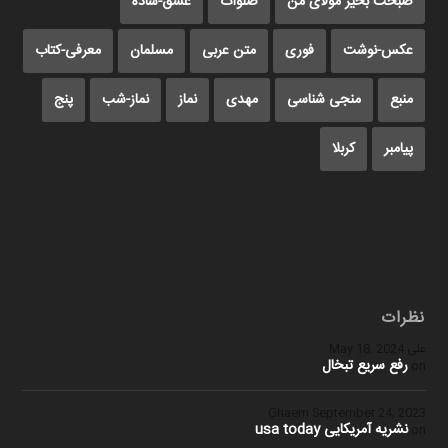
صبحت بخیر مولای من
صلوات
عشق-ساده
عکس-نوشت
فوری
متن عربی
مسلمان
معرفی-کتاب
منبع
منجی شناسی
مهدی
نماز
نماز-شب
پنج
پیامبر
کربلا
نظرات
علی
May 18, 2024
رفع سریع تبخال
on
Ghaem
September 24, 2023
نشریه آمریکایی usa today
on