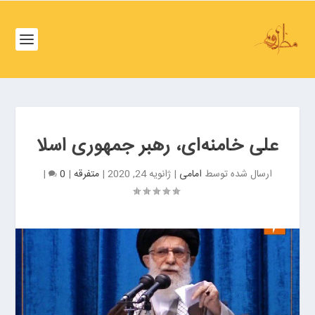
ف
ص
د
خ
و
ف
ن
ص
غ
د
ر
خ
ب
علی خامنه‌ای، رهبر جمهوری اسلا
و
ت
ن
ه
ارسال شده توسط
امامی
|
ژانویه 24, 2020
|
متفرقه
|
0
|
ش
ر
م
ا
ا
ن
ل
ب
ت
ر
ه
ز
ر
گ
ا
ر
ن