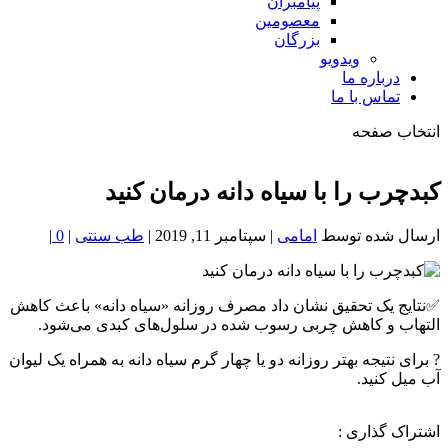
پیامبران
معصومین
بزرگان
ویدویو
درباره ما
تماس با ما
انتخاب صفحه
فصد
خون
کبدچرب را با سیاه‌ دانه درمان کنید
شمال
تهران
ارسال شده توسط
امامی
|
سپتامبر 11, 2019
|
طب سنتی
|
0
|
✅نتایج یک تحقیق نشان داد مصرف روزانه «سیاه دانه» باعث کاهش
التهاب و کاهش چربی رسوب شده در سلول‌های کبدی می‌شود.
? برای نتیجه بهتر روزانه دو یا چهار گرم سیاه دانه به همراه یک لیوان
آب میل کنید.
اشتراک گذاری :