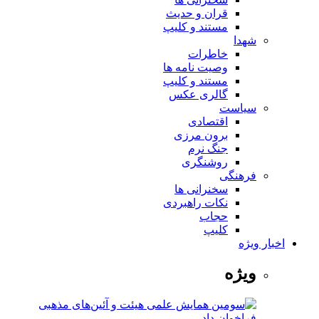
قران و حدیث
مستند و کلیپ
شهدا
خاطرات
وصیت نامه ها
مستند و کلیپ
گالری عکس
سیاست
اقتصادی
برون مرزی
جنگ نرم
روشنگری
فرهنگی
سخنرانی ها
نکات راهبردی
حجاب
کلیپ
اخبار ویژه
ویژه