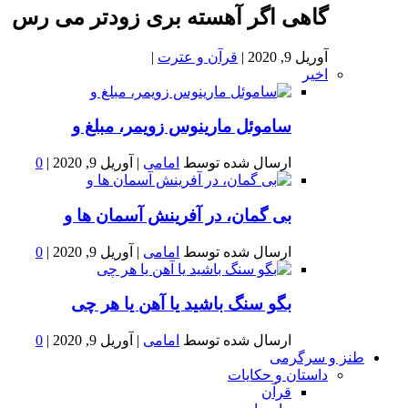
گاهی اگر آهسته بری زودتر می رس
آوریل 9, 2020
|
قرآن و عترت
|
اخیر
ساموئل مارینوس زویمر، مبلغ و
ارسال شده توسط
امامی
|
آوریل 9, 2020
|
0
بى گمان، در آفرينش آسمان ها و
ارسال شده توسط
امامی
|
آوریل 9, 2020
|
0
بگو سنگ باشید یا آهن یا هر چی
ارسال شده توسط
امامی
|
آوریل 9, 2020
|
0
طنز و سرگرمی
داستان و حکایات
قرآن