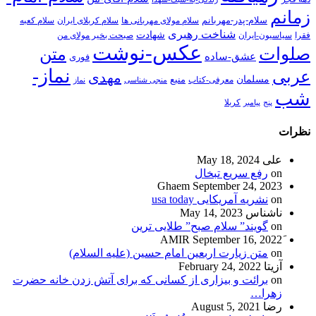
زمانم
سلام-پدر-مهربانم
سلام مولای مهربانی ها
سلام کربلای ایران
سلام کعبه
شناخت رهبری
شهادت
فقرا
سیاسیون-ایران
صبحت بخیر مولای من
عکس-نوشت
صلوات
متن
عشق-ساده
فوری
نماز-
عربی
مهدی
مسلمان
منبع
معرفی-کتاب
منجی شناسی
نماز
شب
پنج
پیامبر
کربلا
نظرات
علی
May 18, 2024
on
رفع سریع تبخال
Ghaem
September 24, 2023
on
نشریه آمریکایی usa today
ناشناس
May 14, 2023
on
گویند” سلام صبح” طلایی ترین
September 16, 2022
on
متن زیارت اربعین امام حسین (علیه السلام)
آزیتا
February 24, 2022
on
برائت و بیزاری از کسانی که برای آتش زدن خانه حضرت
زهرا…
رضا
August 5, 2021