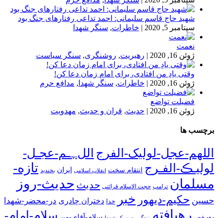
شهید حاج قاسم سلیمانی: احمد تداعی رفتارهای جنگ بود
سپتامبر 5, 2020
|
خاطرات
,
سنگر شهدا
نعمت
ژوئن 16, 2020
|
رهبریت
,
روشنگری
,
سنگر سیاست
وقتی یادِ من افتادی، برای امام زمان دعا کن!
ژوئن 16, 2020
|
خاطرات
,
سنگر شهدا
,
مدافع حرم
فضیلت تواضع
ژوئن 16, 2020
|
حدیث
,
قران و حدیث
,
مهدویت
برچسب ها
اللهم-عجل-لولیک-الفرج
اللﮩـم-عجـل-
تازه-
لولیـڪ-الفـرج
انتقام سخت
ایران
انقلاب اسلامی
بخندید
حدیث-روز
مسلمان
حدیث
ترامپ
حجت الاسلام قرائتی
خبر
حکیم-دیهور
حسین
در-محضر-شهدا
دختران چادری
خدا
رهیافته
سلام-امام-
سلام-آقای-من
دهه فجر
زندگی-به-سبک-شهدا