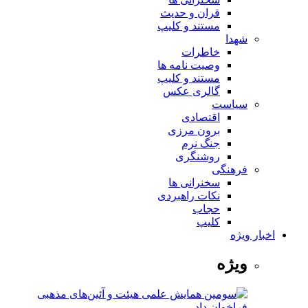
قران و حدیث
مستند و کلیپ
شهدا
خاطرات
وصیت نامه ها
مستند و کلیپ
گالری عکس
سیاست
اقتصادی
برون مرزی
جنگ نرم
روشنگری
فرهنگی
سخنرانی ها
نکات راهبردی
حجاب
کلیپ
اخبار ویژه
ویژه