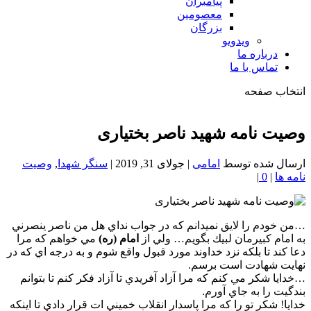
پیامبران
معصومین
بزرگان
ویدویو
درباره ما
تماس با ما
انتخاب صفحه
فصد
خون
وصیت نامه شهید ناصر بختیاری
شمال
تهران
ارسال شده توسط
امامی
|
جولای 31, 2019
|
سنگر شهدا
,
وصیت
نامه ها
|
0
|
…من خودم را لايق نميدانم كه در جواب نداي هل من ناصر ينصرني
به امام كبيرمان لبيك بگويم… ولي از
امام (ره)
مي خواهم كه مرا
دعا كند تا بلكه نزد خداوند مورد قبول واقع شوم و به درجه اي كه در
نهايت شهادت است برسم.
…خدايا شكر مي كنم كه مرا آزاد آفريدي تا آزاد فكر كنم تا بتوانم
بندگيت را به جاي آورم.
خدايا! شكر تو را كه مرا پاسدار انقلاب خميني ات قرار دادي تا اينكه