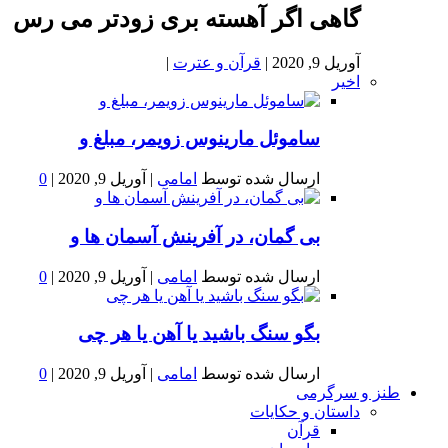
گاهی اگر آهسته بری زودتر می رس
آوریل 9, 2020
|
قرآن و عترت
|
اخیر
ساموئل مارینوس زویمر، مبلغ و
ارسال شده توسط
امامی
|
آوریل 9, 2020
|
0
بى گمان، در آفرينش آسمان ها و
ارسال شده توسط
امامی
|
آوریل 9, 2020
|
0
بگو سنگ باشید یا آهن یا هر چی
ارسال شده توسط
امامی
|
آوریل 9, 2020
|
0
طنز و سرگرمی
داستان و حکایات
قرآن