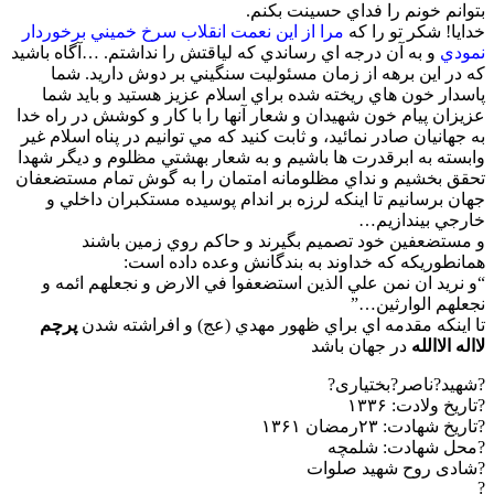
بتوانم خونم را فداي حسينت بكنم.
خدايا! شكر تو را كه
مرا از اين نعمت انقلاب سرخ خميني برخوردار
نمودي
و به آن درجه اي رساندي كه لياقتش را نداشتم. …آگاه باشيد
كه در اين برهه از زمان مسئوليت سنگيني بر دوش داريد. شما
پاسدار خون هاي ريخته شده براي اسلام عزيز هستيد و بايد شما
عزيزان پيام خون شهيدان و شعار آنها را با كار و كوشش در راه خدا
به جهانيان صادر نمائيد، و ثابت كنيد كه مي توانيم در پناه اسلام غير
وابسته به ابرقدرت ها باشيم و به شعار بهشتي مظلوم و ديگر شهدا
تحقق بخشيم و نداي مظلومانه امتمان را به گوش تمام مستضعفان
جهان برسانيم تا اينكه لرزه بر اندام پوسيده مستكبران داخلي و
خارجي بيندازيم…
و مستضعفين خود تصميم بگيرند و حاكم روي زمين باشند
همانطوريكه كه خداوند به بندگانش وعده داده است:
“و نريد ان نمن علي الذين استضعفوا في الارض و نجعلهم ائمه و
نجعلهم الوارثين…”
تا اينكه مقدمه اي براي ظهور مهدي (عج) و افراشته شدن
پرچم
لااله الاالله
در جهان باشد
?شهید?ناصر?بختیاری?
?تاریخ ولادت: ۱۳۳۶
?تاریخ شهادت: ۲۳رمضان ۱۳۶۱
?محل شهادت: شلمچه
?شادی روح شهید صلوات
?