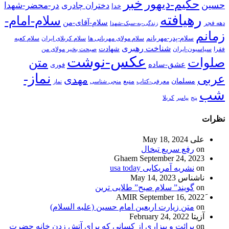
خبر
حکیم-دیهور
حسین
در-محضر-شهدا
دختران چادری
خدا
رهیافته
سلام-امام-
سلام-آقای-من
دهه فجر
زندگی-به-سبک-شهدا
زمانم
سلام-پدر-مهربانم
سلام مولای مهربانی ها
سلام کربلای ایران
سلام کعبه
شناخت رهبری
شهادت
فقرا
سیاسیون-ایران
صبحت بخیر مولای من
عکس-نوشت
صلوات
متن
عشق-ساده
فوری
نماز-
عربی
مهدی
مسلمان
منبع
معرفی-کتاب
منجی شناسی
نماز
شب
پنج
پیامبر
کربلا
نظرات
علی
May 18, 2024
on
رفع سریع تبخال
Ghaem
September 24, 2023
on
نشریه آمریکایی usa today
ناشناس
May 14, 2023
on
گویند” سلام صبح” طلایی ترین
September 16, 2022
on
متن زیارت اربعین امام حسین (علیه السلام)
آزیتا
February 24, 2022
on
برائت و بیزاری از کسانی که برای آتش زدن خانه حضرت