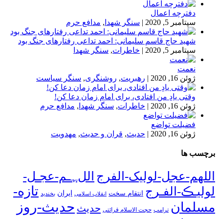
دفترچه اعمال
سپتامبر 5, 2020
|
سنگر شهدا
,
مدافع حرم
شهید حاج قاسم سلیمانی: احمد تداعی رفتارهای جنگ بود
سپتامبر 5, 2020
|
خاطرات
,
سنگر شهدا
نعمت
ژوئن 16, 2020
|
رهبریت
,
روشنگری
,
سنگر سیاست
وقتی یادِ من افتادی، برای امام زمان دعا کن!
ژوئن 16, 2020
|
خاطرات
,
سنگر شهدا
,
مدافع حرم
فضیلت تواضع
ژوئن 16, 2020
|
حدیث
,
قران و حدیث
,
مهدویت
برچسب ها
اللهم-عجل-لولیک-الفرج
اللﮩـم-عجـل-
تازه-
لولیـڪ-الفـرج
انتقام سخت
ایران
انقلاب اسلامی
بخندید
حدیث-روز
مسلمان
حدیث
ترامپ
حجت الاسلام قرائتی