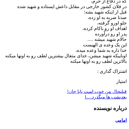
که در دفاع از حرم،
در فلان کشور خارجی در مقابل داعش ایستاده و شهید شده
قبل از اینکه شهید بشه؛
صدتا ضربه به او زده،
جلو اورو گرفته،
اهداف او رو ناکام کرده،
پدر او رو درآورده
حالام شهید میشه ….
این یک وعده ی الهیست
خدا داره به شما وعده میده،
اوناییکه شهید میشن، خدای متعال بیشترین لطف رو به اونها میکنه
بالاترین لطف رو به اونها میکنه
اشتراک گذاری :
امتیاز
قبلی
حال من خوب است بابا جان!
بعدی
شب ها میگذرد….ا
درباره نویسنده
امامی