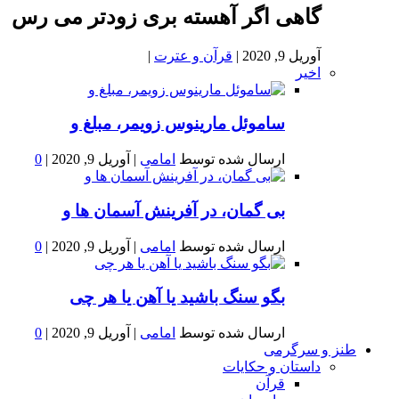
گاهی اگر آهسته بری زودتر می رس
آوریل 9, 2020
|
قرآن و عترت
|
اخیر
ساموئل مارینوس زویمر، مبلغ و
ارسال شده توسط
امامی
|
آوریل 9, 2020
|
0
بى گمان، در آفرينش آسمان ها و
ارسال شده توسط
امامی
|
آوریل 9, 2020
|
0
بگو سنگ باشید یا آهن یا هر چی
ارسال شده توسط
امامی
|
آوریل 9, 2020
|
0
طنز و سرگرمی
داستان و حکایات
قرآن