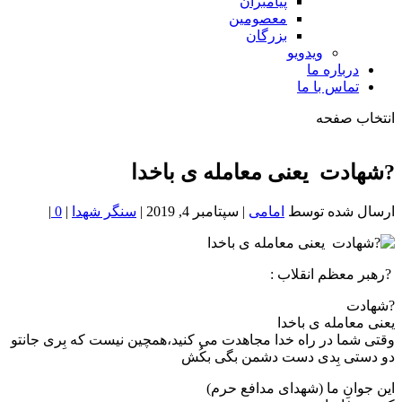
پیامبران
معصومین
بزرگان
ویدویو
درباره ما
تماس با ما
انتخاب صفحه
فصد
خون
?شهادت یعنی معامله ی باخدا
شمال
تهران
ارسال شده توسط
امامی
|
سپتامبر 4, 2019
|
سنگر شهدا
|
0
|
‍ ?رهبر معظم انقلاب :
?شهادت
یعنی معامله ی باخدا
وقتی شما در راه خدا مجاهدت می کنید،همچین نیست که بِری جانتو
دو دستی بِدی دست دشمن بگی بکُش
این جوانِ ما (شهدای مدافع حرم)