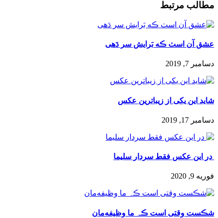
مطالب مرتبط
عشق آن اسٺ ڪه بَرایش سر دَهى
دسامبر 7, 2019
شاید این یکی از زیباترین عکس‌
دسامبر 17, 2019
️ در این عکس فقط سردار سلیما
فوریه 9, 2020
شڪست وقتی است ڪہ ما وظیفه‌مان