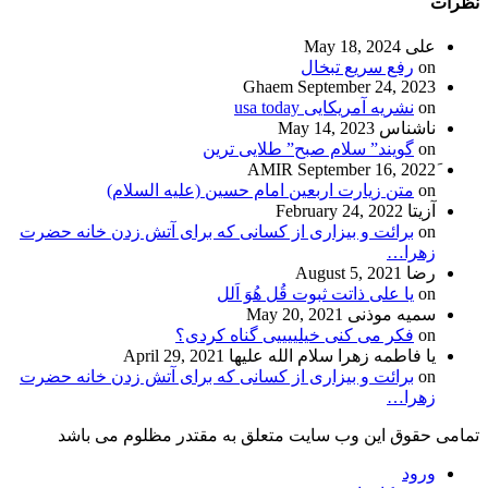
نظرات
علی
May 18, 2024
on
رفع سریع تبخال
Ghaem
September 24, 2023
on
نشریه آمریکایی usa today
ناشناس
May 14, 2023
on
گویند” سلام صبح” طلایی ترین
September 16, 2022
on
متن زیارت اربعین امام حسین (علیه السلام)
آزیتا
February 24, 2022
on
برائت و بیزاری از کسانی که برای آتش زدن خانه حضرت
زهرا…
رضا
August 5, 2021
on
یا علی ذاتت ثبوت قُل هُوَ اَلل
سمیه موذنی
May 20, 2021
on
فکر می کنی خیلییییی گناه کردی؟
یا فاطمه زهرا سلام الله علیها
April 29, 2021
on
برائت و بیزاری از کسانی که برای آتش زدن خانه حضرت
زهرا…
تمامی حقوق این وب سایت متعلق به مقتدر مظلوم می باشد
ورود