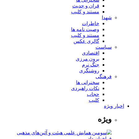
قران و حدیث
مستند و کلیپ
شهدا
خاطرات
وصیت نامه ها
مستند و کلیپ
گالری عکس
سیاست
اقتصادی
برون مرزی
جنگ نرم
روشنگری
فرهنگی
سخنرانی ها
نکات راهبردی
حجاب
کلیپ
اخبار ویژه
ویژه