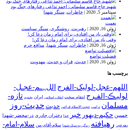
شهید حاج قاسم سلیمانی: احمد تداعی رفتارهای جنگ بود
سپتامبر 5, 2020
|
خاطرات
,
سنگر شهدا
نعمت
ژوئن 16, 2020
|
رهبریت
,
روشنگری
,
سنگر سیاست
وقتی یادِ من افتادی، برای امام زمان دعا کن!
ژوئن 16, 2020
|
خاطرات
,
سنگر شهدا
,
مدافع حرم
فضیلت تواضع
ژوئن 16, 2020
|
حدیث
,
قران و حدیث
,
مهدویت
برچسب ها
اللهم-عجل-لولیک-الفرج
اللﮩـم-عجـل-
تازه-
لولیـڪ-الفـرج
انتقام سخت
ایران
انقلاب اسلامی
بخندید
حدیث-روز
مسلمان
حدیث
ترامپ
حجت الاسلام قرائتی
خبر
حکیم-دیهور
حسین
در-محضر-شهدا
دختران چادری
خدا
رهیافته
سلام-امام-
سلام-آقای-من
دهه فجر
زندگی-به-سبک-شهدا