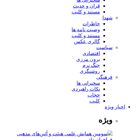
قران و حدیث
مستند و کلیپ
شهدا
خاطرات
وصیت نامه ها
مستند و کلیپ
گالری عکس
سیاست
اقتصادی
برون مرزی
جنگ نرم
روشنگری
فرهنگی
سخنرانی ها
نکات راهبردی
حجاب
کلیپ
اخبار ویژه
ویژه