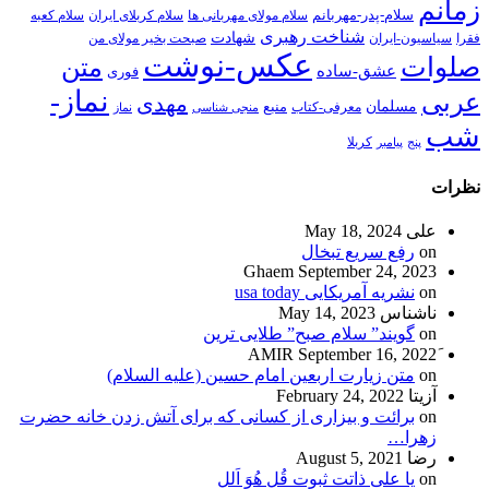
زمانم
سلام-پدر-مهربانم
سلام مولای مهربانی ها
سلام کربلای ایران
سلام کعبه
شناخت رهبری
شهادت
فقرا
سیاسیون-ایران
صبحت بخیر مولای من
عکس-نوشت
صلوات
متن
عشق-ساده
فوری
نماز-
عربی
مهدی
مسلمان
منبع
معرفی-کتاب
منجی شناسی
نماز
شب
پنج
پیامبر
کربلا
نظرات
علی
May 18, 2024
on
رفع سریع تبخال
Ghaem
September 24, 2023
on
نشریه آمریکایی usa today
ناشناس
May 14, 2023
on
گویند” سلام صبح” طلایی ترین
September 16, 2022
on
متن زیارت اربعین امام حسین (علیه السلام)
آزیتا
February 24, 2022
on
برائت و بیزاری از کسانی که برای آتش زدن خانه حضرت
زهرا…
رضا
August 5, 2021
on
یا علی ذاتت ثبوت قُل هُوَ اَلل