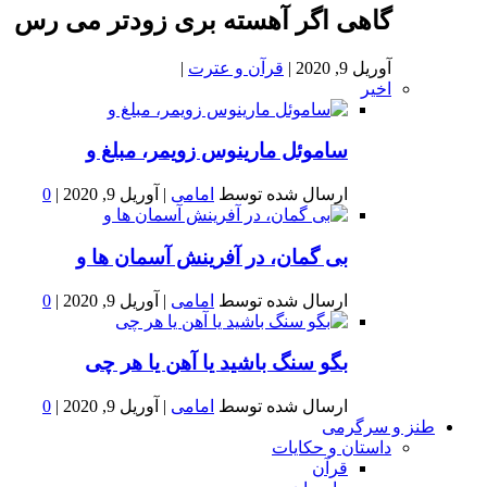
گاهی اگر آهسته بری زودتر می رس
آوریل 9, 2020
|
قرآن و عترت
|
اخیر
ساموئل مارینوس زویمر، مبلغ و
ارسال شده توسط
امامی
|
آوریل 9, 2020
|
0
بى گمان، در آفرينش آسمان ها و
ارسال شده توسط
امامی
|
آوریل 9, 2020
|
0
بگو سنگ باشید یا آهن یا هر چی
ارسال شده توسط
امامی
|
آوریل 9, 2020
|
0
طنز و سرگرمی
داستان و حکایات
قرآن