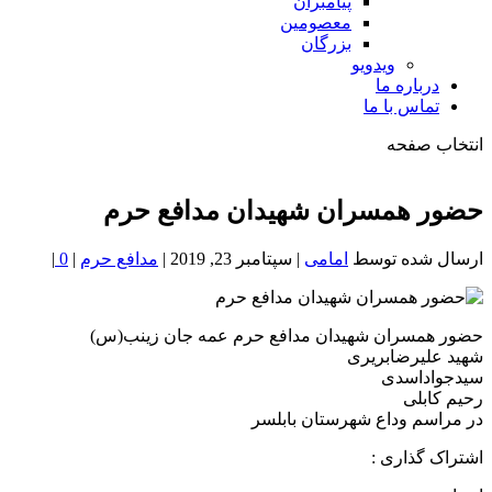
پیامبران
معصومین
بزرگان
ویدویو
درباره ما
تماس با ما
انتخاب صفحه
فصد
خون
حضور همسران شهیدان مدافع حرم
شمال
تهران
ارسال شده توسط
امامی
|
سپتامبر 23, 2019
|
مدافع حرم
|
0
|
حضور همسران شهیدان مدافع حرم عمه جان زینب(س)
شهید علیرضابریری
سیدجواداسدی
رحیم کابلی
در مراسم وداع شهرستان بابلسر
اشتراک گذاری :