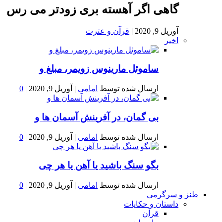
گاهی اگر آهسته بری زودتر می رس
آوریل 9, 2020
|
قرآن و عترت
|
اخیر
ساموئل مارینوس زویمر، مبلغ و
ارسال شده توسط
امامی
|
آوریل 9, 2020
|
0
بى گمان، در آفرينش آسمان ها و
ارسال شده توسط
امامی
|
آوریل 9, 2020
|
0
بگو سنگ باشید یا آهن یا هر چی
ارسال شده توسط
امامی
|
آوریل 9, 2020
|
0
طنز و سرگرمی
داستان و حکایات
قرآن