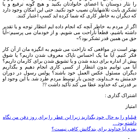
را نثار دوستان یا اعضای خانوادتان بکنید و هیچ گونه ترفیع و یا
تشکری بابت تلاشهایتان نصیب خود نکنید. حتی این امکان وجود دارد
که دیگران به خاطر کاری که شما کرده اید کسبِ اعتبار کنند.
اگر از مردم به خاطر آنچه که انجام داده ایم انتظار توجه و یا تقدیر
داشته باشیم، قطعاً ناراحت می شویم. و از خودمان می پرسیم:«آیا
حق من همین قدر تشکر بود؟»
بهتر است در مواقعی که ناراحت می شویم به انگیزه مان از آن کار
فکر کنیم. آیا ما یک احساس ناپاک معروف شدن داریم؟ یا شوق
بیش از انداره برای دیده شدن و یا تشویق شدن برای کارمان داریم؟
آیا می توانیم بدون انتظار از کسی کاری انجام دهیم و بگذاریم
دیگران مسئول عکس العمل خود باشند؟ پولس رسول در دوران
خدمتش به خــداوند، چندین بار توسط مردم طرد شد. با این وجود او
بر قدرتی که خداوند عطا می کند تأکید داشت ??
اشتراک گذاری :
امتیاز
قبلی
او را به حال خود بگذارید زیرا این عطر را برای روز دفن من نگاه
داشته بود…
بعدی
ﺁﯾﺎ ﺧﺪﺍﻭﻧﺪ ﺑﺮﺍﯼ ﺑﻨﺪﮔﺎﻧﺶ ﮐﺎﻓﯽ ﻧﯿﺴﺖ؟