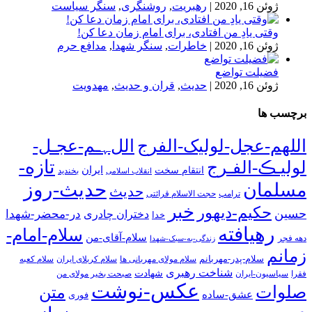
ژوئن 16, 2020
|
رهبریت
,
روشنگری
,
سنگر سیاست
وقتی یادِ من افتادی، برای امام زمان دعا کن!
ژوئن 16, 2020
|
خاطرات
,
سنگر شهدا
,
مدافع حرم
فضیلت تواضع
ژوئن 16, 2020
|
حدیث
,
قران و حدیث
,
مهدویت
برچسب ها
اللهم-عجل-لولیک-الفرج
اللﮩـم-عجـل-
تازه-
لولیـڪ-الفـرج
انتقام سخت
ایران
انقلاب اسلامی
بخندید
حدیث-روز
مسلمان
حدیث
ترامپ
حجت الاسلام قرائتی
خبر
حکیم-دیهور
حسین
در-محضر-شهدا
دختران چادری
خدا
رهیافته
سلام-امام-
سلام-آقای-من
دهه فجر
زندگی-به-سبک-شهدا
زمانم
سلام-پدر-مهربانم
سلام مولای مهربانی ها
سلام کربلای ایران
سلام کعبه
شناخت رهبری
شهادت
فقرا
سیاسیون-ایران
صبحت بخیر مولای من
عکس-نوشت
صلوات
متن
عشق-ساده
فوری