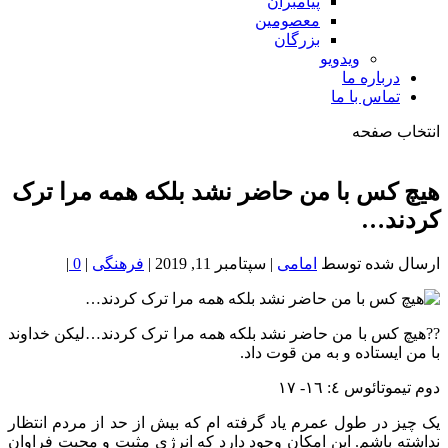
پیامبران
معصومین
بزرگان
ویدویو
درباره ما
تماس با ما
انتخاب صفحه
فصد
خون
هیچ کس با من حاضر نشد بلکه همه مرا ترک
شمال
کردند…
تهران
ارسال شده توسط
امامی
|
سپتامبر 11, 2019
|
فرهنگی
|
0
|
??هیچ کس با من حاضر نشد بلکه همه مرا ترک کردند…لیکن خداوند
با من ایستاده و به من قوت داد.
دوم تیموتائوس ٤: ١٦- ١٧
یک چیز در طول عمرم یاد گرفته ام که بیش از حد از مردم انتظار
نداشته باشم. این امکان وجود دارد که انرژی مثبت و محبت فراوان