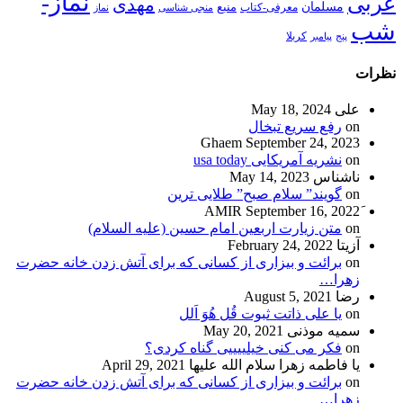
نماز-
عربی
مهدی
مسلمان
منبع
معرفی-کتاب
منجی شناسی
نماز
شب
پنج
پیامبر
کربلا
نظرات
علی
May 18, 2024
on
رفع سریع تبخال
Ghaem
September 24, 2023
on
نشریه آمریکایی usa today
ناشناس
May 14, 2023
on
گویند” سلام صبح” طلایی ترین
September 16, 2022
on
متن زیارت اربعین امام حسین (علیه السلام)
آزیتا
February 24, 2022
on
برائت و بیزاری از کسانی که برای آتش زدن خانه حضرت
زهرا…
رضا
August 5, 2021
on
یا علی ذاتت ثبوت قُل هُوَ اَلل
سمیه موذنی
May 20, 2021
on
فکر می کنی خیلییییی گناه کردی؟
یا فاطمه زهرا سلام الله علیها
April 29, 2021
on
برائت و بیزاری از کسانی که برای آتش زدن خانه حضرت
زهرا…