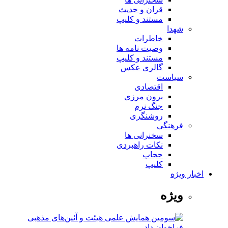
قران و حدیث
مستند و کلیپ
شهدا
خاطرات
وصیت نامه ها
مستند و کلیپ
گالری عکس
سیاست
اقتصادی
برون مرزی
جنگ نرم
روشنگری
فرهنگی
سخنرانی ها
نکات راهبردی
حجاب
کلیپ
اخبار ویژه
ویژه